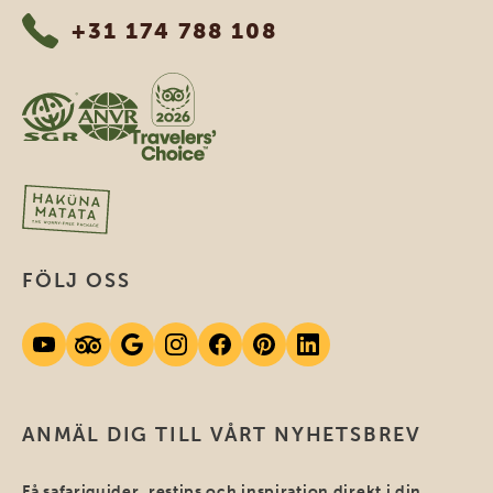
+31 174 788 108
FÖLJ OSS
ANMÄL DIG TILL VÅRT NYHETSBREV
Få safariguider, restips och inspiration direkt i din