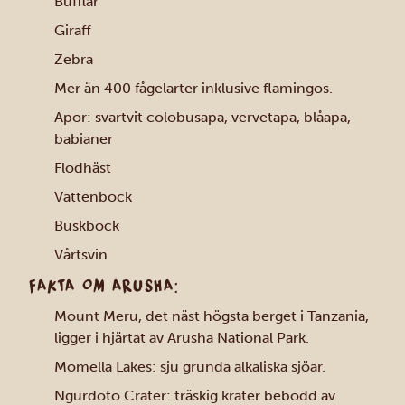
Bufflar
Giraff
Zebra
Mer än 400 fågelarter inklusive flamingos.
Apor: svartvit colobusapa, vervetapa, blåapa,
babianer
Flodhäst
Vattenbock
Buskbock
Vårtsvin
FAKTA OM ARUSHA:
Mount Meru, det näst högsta berget i Tanzania,
ligger i hjärtat av Arusha National Park.
Momella Lakes: sju grunda alkaliska sjöar.
Ngurdoto Crater: träskig krater bebodd av