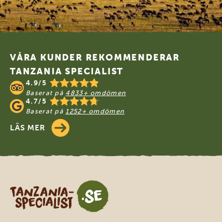
Footer
VÅRA KUNDER REKOMMENDERAR
TANZANIA SPECIALIST
4.9/5
Baserat på
4833+ omdömen
4.7/5
Baserat på
1252+ omdömen
LÄS MER
Tanzania Specialist