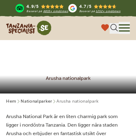
4.9/5
4.7/5
Baserat på
4833+ omdömen
Baserat på
1252+ omdömen
Tanzania Specialist
Meny
Arusha nationalpark
Hem
Nationalparker
Arusha nationalpark
Arusha National Park är en liten charmig park som
ligger i nordöstra Tanzania. Den ligger nära staden
Arusha och erbjuder en fantastisk utsikt över