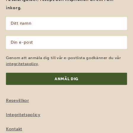
inkorg.
Ditt
namn
(Obligatoriskt)
Din
e-
post
(Obligatoriskt)
Genom att anmäla dig till vår e-postlista godkänner du vår
integritetspolicy
.
Resevillkor
Integritetspolicy
Kontakt