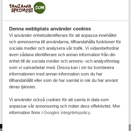
och finansieras av det tyska förbundetsministeriet för
ekonomiskt samarbete och utveckling.
Mer information om Hakuna Matata
Academy
Denna webbplats använder cookies
Vill du veta mer om Hakuna Matata Academy och
Vi använder enhetsidentifierare för att anpassa innehållet
och annonserna till användarna, tillhandahålla funktioner för
andra initiativ för ansvarsfullt företagande på Tanzania
sociala medier och analysera vår trafik. Vi vidarebefordrar
Specialist?
Hör av dig
till oss eller läs mer på vår sida
även sådana identifierare och annan information från din
om
ansvarsfullt resande
.
enhet till de sociala medier och annons- och analysföretag
som vi samarbetar med. Dessa kan i sin tur kombinera
informationen med annan information som du har
tillhandahållit eller som de har samlat in när du har använt
deras tjänster.
Vi använder också cookies för att samla in data som
anpassar vår annonsering och mäter dess effektivitet. Mer
information finns i
Googles integritetspolicy
.