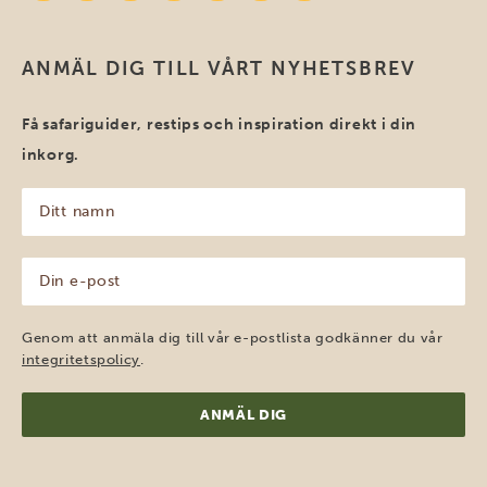
ANMÄL DIG TILL VÅRT NYHETSBREV
Få safariguider, restips och inspiration direkt i din
inkorg.
Ditt
namn
(Obligatoriskt)
Din
e-
post
(Obligatoriskt)
Genom att anmäla dig till vår e-postlista godkänner du vår
integritetspolicy
.