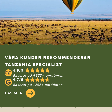
Footer
VÅRA KUNDER REKOMMENDERAR
TANZANIA SPECIALIST
4.9/5
Baserat på
4833+ omdömen
4.7/5
Baserat på
1252+ omdömen
LÄS MER