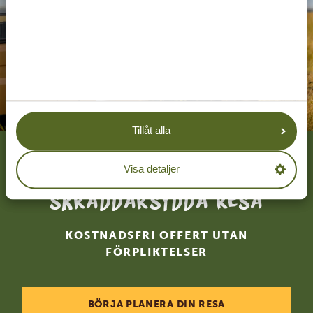
Tillåt alla
Låt oss skapa din
Visa detaljer
skräddarsydda resa
KOSTNADSFRI OFFERT UTAN
FÖRPLIKTELSER
BÖRJA PLANERA DIN RESA