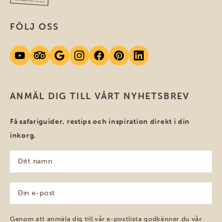
FÖLJ OSS
ANMÄL DIG TILL VÅRT NYHETSBREV
Få safariguider, restips och inspiration direkt i din
inkorg.
Ditt
namn
(Obligatoriskt)
Din
e-
post
(Obligatoriskt)
Genom att anmäla dig till vår e-postlista godkänner du vår