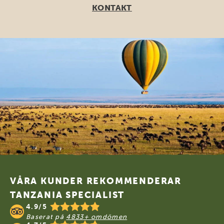
KONTAKT
Footer
VÅRA KUNDER REKOMMENDERAR
TANZANIA SPECIALIST
4.9/5
Baserat på
4833+ omdömen