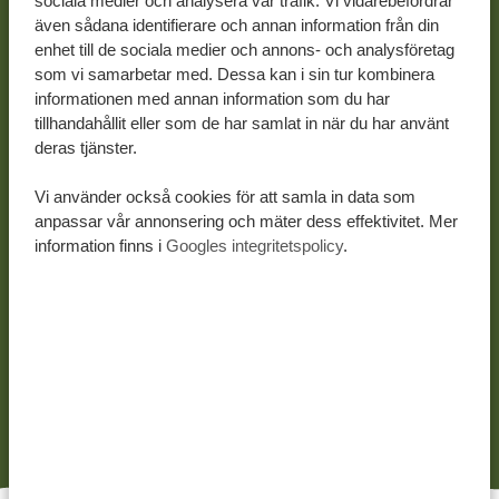
sociala medier och analysera vår trafik. Vi vidarebefordrar
planerna! Efter en safari fylld av vilda djur och stora
även sådana identifierare och annan information från din
upplevelser är det dags att upptäcka en annan sida av
enhet till de sociala medier och annons- och analysföretag
som vi samarbetar med. Dessa kan i sin tur kombinera
landet.
informationen med annan information som du har
Fortsätt resan till
Zanzibar
eller öar som Pemba,
tillhandahållit eller som de har samlat in när du har använt
Mnemba
eller
Mafia
, som är perfekta för en romantisk
deras tjänster.
avslutning på ert äventyr. Vila sida vid sida under
Vi använder också cookies för att samla in data som
svajande palmer, promenera längs kritvita stränder och
anpassar vår annonsering och mäter dess effektivitet. Mer
ta ett dopp i det turkosa Indiska oceanen.
information finns i
Googles integritetspolicy
.
Vill ni fylla dagarna med mer än bara avkoppling finns
det gott om upplevelser här. Utforska gränderna och
kryddmarknaderna i Stone Town eller simma med
valhajar om ni vill ha lite extra puls.
När solen går ner
väntar en middag för två, med tända ljus och ljudet av
havet i bakgrunden.