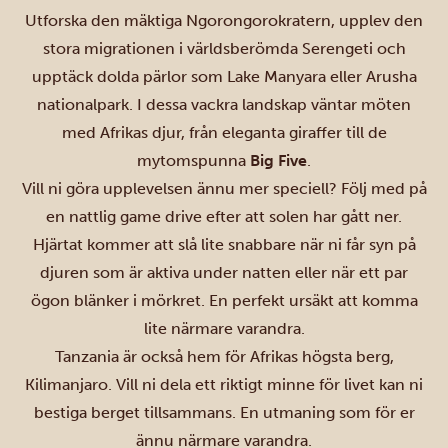
Utforska den mäktiga
Ngorongorokratern
, upplev
den
stora migrationen
i världsberömda Serengeti och
upptäck dolda pärlor som
Lake Manyara
eller
Arusha
nationalpark
. I dessa vackra landskap väntar möten
med Afrikas djur, från eleganta giraffer till de
mytomspunna
Big Five
.
Vill ni göra upplevelsen ännu mer speciell? Följ med på
en nattlig game drive efter att solen har gått ner.
Hjärtat kommer att slå lite snabbare när ni får syn på
djuren som är aktiva under natten eller när ett par
ögon blänker i mörkret. En perfekt ursäkt att komma
lite närmare varandra.
Tanzania är också hem för Afrikas högsta berg,
Kilimanjaro
. Vill ni dela ett riktigt minne för livet kan ni
bestiga berget tillsammans. En utmaning som för er
ännu närmare varandra.