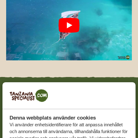
Safari och strand – en
oslagbar kombination
Denna webbplats använder cookies
Vi använder enhetsidentifierare för att anpassa innehållet
När ni tillbringar er smekmånad i Tanzania bör Zanzibar
och annonserna till användarna, tillhandahålla funktioner för
eller någon av de paradisliknande öarna finnas med i