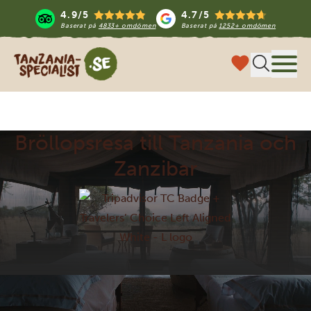
4.9/5
4.7/5
Baserat på
4833+ omdömen
Baserat på
1252+ omdömen
Tanzania Specialist
Meny
Bröllopsresa till Tanzania och
Zanzibar
100% specialiserade på Tanzania