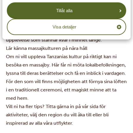
över Serengetis slätter helt rätt! Ni lyfter tidigt på
Tillåt alla
morgonen, när allt fortfarande är tyst omkring er, och
svävar sakta fram över savannen. Att få se djuren från
Visa detaljer
ovan, kanske samtidigt som solen går upp, är en magisk
upplevelse som stannar kvar i minnet länge.
Lär känna massajkulturen på nära håll
Om ni vill uppleva Tanzanias kultur på riktigt kan ni
besöka en massajby. Här får ni möta lokalbefolkningen,
lyssna till deras berättelser och få en inblick i vardagen.
För den som vill finns möjligheten att förnya sina löften
i en traditionell ceremoni, ett magiskt minne att ta
med hem.
Vill ni ha fler tips? Titta gärna in på vår sida för
aktiviteter
, välj den region du vill åka till eller bli
inspirerad av alla våra utflykter.