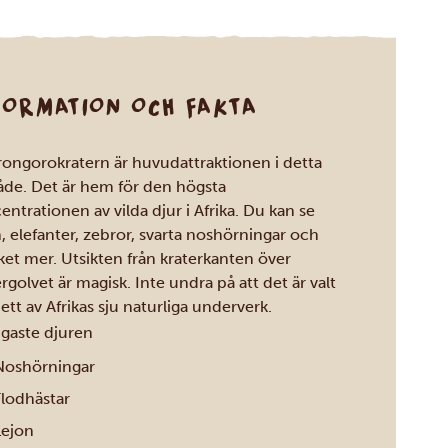
FORMATION OCH FAKTA
ongorokratern är huvudattraktionen i detta
de. Det är hem för den högsta
entrationen av vilda djur i Afrika. Du kan se
n, elefanter, zebror, svarta noshörningar och
et mer. Utsikten från kraterkanten över
rgolvet är magisk. Inte undra på att det är valt
ett av Afrikas sju naturliga underverk.
igaste djuren
Noshörningar
Flodhästar
Lejon