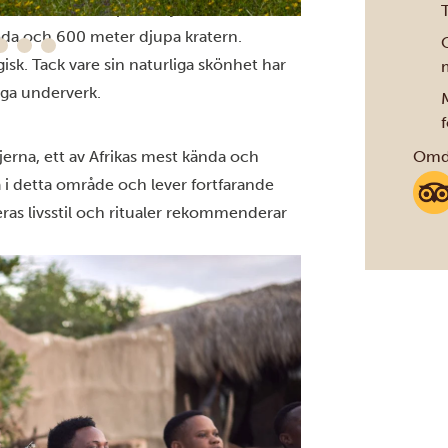
ffel, elefant, leopard, lejon och
eda och 600 meter djupa kratern.
O
isk. Tack vare sin naturliga skönhet har
liga underverk.
f
jerna, ett av Afrikas mest kända och
Omdö
eta i detta område och lever fortfarande
eras livsstil och ritualer rekommenderar