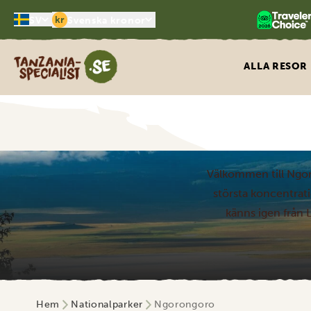
kr
SV
Svenska kronor
Tanzania Specialist
ALLA RESOR
Välkommen till Ngoro
största koncentrati
känns igen från 
Hem
Nationalparker
Ngorongoro