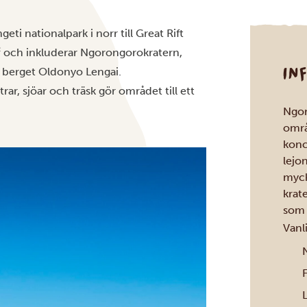
geti nationalpark
i norr till Great Rift
m² och inkluderar Ngorongorokratern,
IN
 berget Oldonyo Lengai.
ar, sjöar och träsk gör området till ett
Ngor
områ
konc
lejo
myck
krate
som 
Vanl