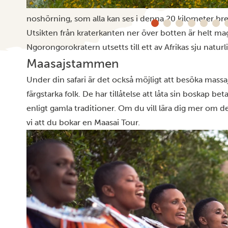
Den stora attraktioner är naturligtvis The Big Five – bu
noshörning, som alla kan ses i denna 20 kilometer br
Utsikten från kraterkanten ner över botten är helt mag
Ngorongorokratern utsetts till ett av Afrikas sju natur
Maasajstammen
Under din safari är det också möjligt att besöka massa
färgstarka folk. De har tillåtelse att låta sin boskap b
enligt gamla traditioner. Om du vill lära dig mer om d
vi att du bokar en Maasai Tour.