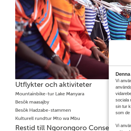
Denna 
Vi använ
Utflykter och aktiviteter
användar
vidarebe
Mountainbike-tur Lake Manyara
sociala
Besök maasajby
sin tur 
Besök Hadzabe-stammen
som de h
Kulturell rundtur Mto wa Mbu
Vi anvä
Restid till Ngorongoro Conservatio