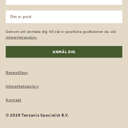
namn
(Obligatoriskt)
Din
e-
post
(Obligatoriskt)
Genom att anmäla dig till vår e-postlista godkänner du vår
integritetspolicy
.
Resevillkor
Integritetspolicy
Kontakt
© 2026 Tanzania Specialist B.V.