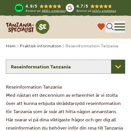
4.9/5
4.7/5
Baserat på
4833+ omdömen
Baserat på
1252+ omdömen
Tanzania Specialist
Meny
Hem
Praktisk information
Reseinformation Tanzania
Välj ett ämne
Reseinformation Tanzania
Med nästan ett decennium av erfarenhet är vi stolta
över att kunna erbjuda skräddarsydd reseinformation
för Tanzania som är svår att hitta någon annanstans.
Här svarar vi på dina viktigaste frågor och ger dig all
reseinformation du behöver inför din resa till Tanzania.