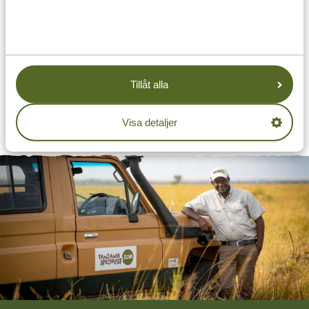
Tanzania Specialists talar engelska.
Vill du lära dig några ord på swahili innan resan? Kolla
gärna in vår lista över de 25 mest
användbara orden
på
swahili!
För detaljerade råd om Tanzania eller hjälp att planera
Tillåt alla
din skräddarsydda resa,
kontakta oss
gärna. Vi ser fram
emot att välkomna dig till Tanzania snart!
Visa detaljer