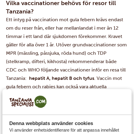
Vilka vaccinationer behövs för resor till
Tanzania?
Ett intyg på vaccination mot gula febern krävs endast
om du reser från, eller har mellanlandat i mer än 12
timmar i ett land där sjukdomen förekommer. Kravet
gäller för alla över 1 år. Utöver grundvaccinationer som
MPR (mässling, påssjuka, röda hund) och TDP
(stelkramp, difteri, kikhosta) rekommenderar både
CDC och WHO följande vaccinationer inför en resa till
Tanzania:
hepatit A, hepatit B och tyfus
. Vaccin mot
gula febern och rabies kan också vara aktuella
beroende på resans längd och aktiviteter. Inför varje
resa utomlands rekommenderar vi att du kontaktar din
vårdcentral eller vaccinationsmottagning för personlig
rådgivning.
Denna webbplats använder cookies
Vad är klockan i Tanzania?
Vi använder enhetsidentifierare för att anpassa innehållet