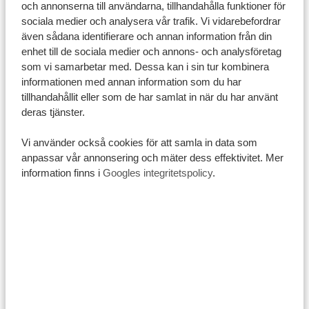
Tanzania ligger i tidszonen GMT + 3 (East Africa Time)
och annonserna till användarna, tillhandahålla funktioner för
sociala medier och analysera vår trafik. Vi vidarebefordrar
och har ingen sommartid. Tidsskillnaden mellan
även sådana identifierare och annan information från din
Sverige och Tanzania varierar beroende på årstid.
enhet till de sociala medier och annons- och analysföretag
+1 timme
under svensk sommartid (mars till oktober)
som vi samarbetar med. Dessa kan i sin tur kombinera
informationen med annan information som du har
+2 timmar
under svensk vintertid (november till mars)
tillhandahållit eller som de har samlat in när du har använt
Valuta
deras tjänster.
Den lokala valutan i Tanzania är den tanzaniska
shillingen (TZS). Däremot accepteras även amerikanska
Vi använder också cookies för att samla in data som
anpassar vår annonsering och mäter dess effektivitet. Mer
dollar på många ställen. Euro kan också användas
information finns i
Googles integritetspolicy
.
ibland, men det är vanligare att betala med dollar eller
lokal valuta.
Språk i Tanzania
Det talas över 100 olika språk i Tanzania, med de
officiella språken är swahili och engelska. Nästan alla i
landet talar swahili, medan engelska används mest
inom turistsektorn. Alla våra guider och värdar på