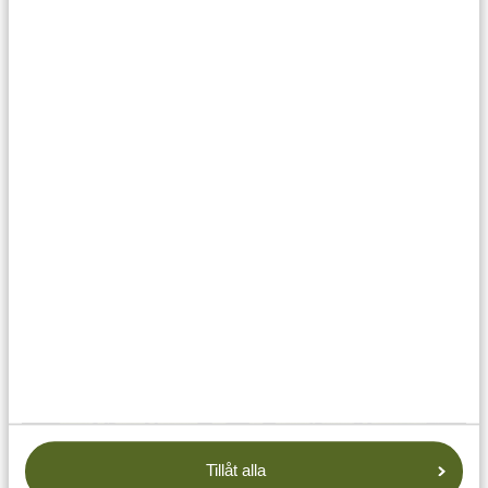
Saker att se och göra i Arusha
02-07-24
Tillåt alla