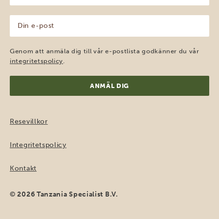
(Obligatoriskt)
Din
e-
post
(Obligatoriskt)
Genom att anmäla dig till vår e-postlista godkänner du vår
integritetspolicy
.
Resevillkor
Integritetspolicy
Kontakt
© 2026 Tanzania Specialist B.V.