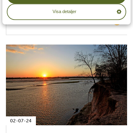
De 10 bästa lodgerna i Arusha
Visa detaljer
02-07-24