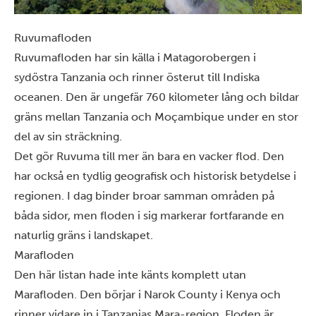
Ruvumafloden
Ruvumafloden har sin källa i Matagorobergen i
sydöstra Tanzania och rinner österut till Indiska
oceanen. Den är ungefär 760 kilometer lång och bildar
gräns mellan Tanzania och Moçambique under en stor
del av sin sträckning.
Det gör Ruvuma till mer än bara en vacker flod. Den
har också en tydlig geografisk och historisk betydelse i
regionen. I dag binder broar samman områden på
båda sidor, men floden i sig markerar fortfarande en
naturlig gräns i landskapet.
Marafloden
Den här listan hade inte känts komplett utan
Marafloden. Den börjar i Narok County i Kenya och
rinner vidare in i Tanzanias Mara-region. Floden är