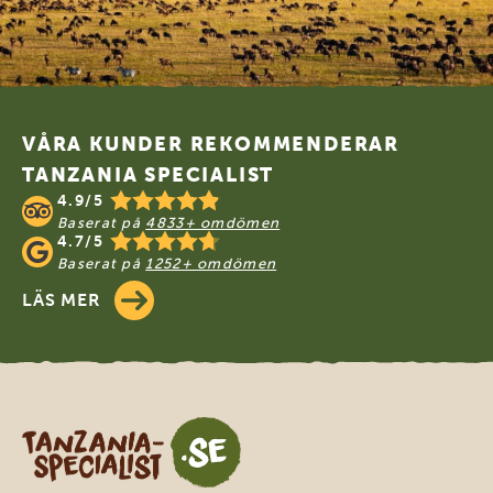
Footer
VÅRA KUNDER REKOMMENDERAR
TANZANIA SPECIALIST
4.9/5
Baserat på
4833+ omdömen
4.7/5
Baserat på
1252+ omdömen
LÄS MER
Tanzania Specialist