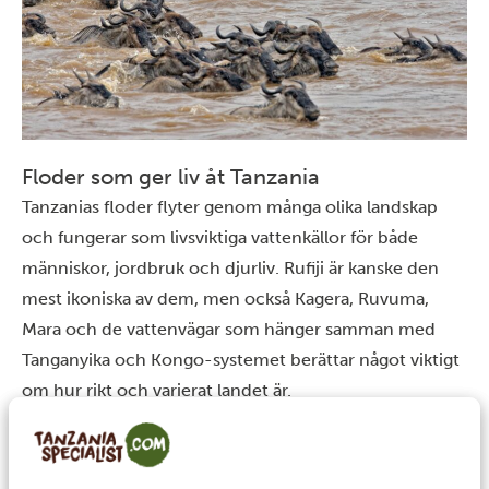
Floder som ger liv åt Tanzania
Tanzanias floder flyter genom många olika landskap
och fungerar som livsviktiga vattenkällor för både
människor, jordbruk och djurliv. Rufiji är kanske den
mest ikoniska av dem, men också Kagera, Ruvuma,
Mara och de vattenvägar som hänger samman med
Tanganyika och Kongo-systemet berättar något viktigt
om hur rikt och varierat landet är.
För oss är det just det som gör Tanzanias floder så
fascinerande. De är inte bara vackra att se på. De
binder samman landskap, människor och djur på ett