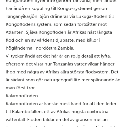
Kongofloden flyter inte genom Tanzania, men landet
har ändå en koppling till Kongo-systemet genom
Tanganyikasjön. Sjön dräneras via Lukuga-floden till
Kongoflodens system, som sedan fortsätter mot
Atlanten. Själva Kongofloden är Afrikas näst längsta
flod och en av världens djupaste, med källor i
högländerna i nordöstra Zambia.
Vi tycker ändå att det här är en rolig detalj att lyfta,
eftersom det visar hur Tanzanias vattenvägar hänger
ihop med några av Afrikas allra största flodsystem. Det
är sådant som gör naturgeografi lite mer spännande än
man först tror.
Kalambofloden
Kalambofloden är kanske mest känd för att den leder
till Kalambofallen, ett av Afrikas högsta oavbrutna
vattenfall. Floden bildar en del av gränsen mellan