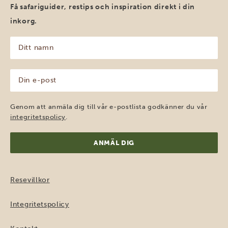
Få safariguider, restips och inspiration direkt i din
inkorg.
Ditt
namn
(Obligatoriskt)
Din
e-
post
(Obligatoriskt)
Genom att anmäla dig till vår e-postlista godkänner du vår
integritetspolicy
.
Resevillkor
Integritetspolicy