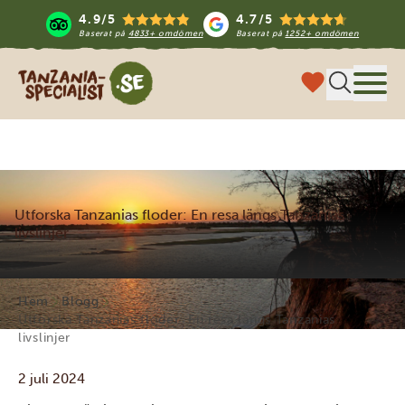
4.9/5
4.7/5
Baserat på
4833+ omdömen
Baserat på
1252+ omdömen
Tanzania Specialist
Meny
Utforska Tanzanias floder: En resa längs Tanzanias
livslinjer
Hem
Blogg
Utforska Tanzanias floder: En resa längs Tanzanias
livslinjer
2 juli 2024