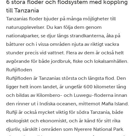
6 stora floder och flodsystem med koppling
till Tanzania
Tanzanias floder bjuder på många möjligheter till
naturupplevelser. Du kan följa dem genom
nationalparker, se djur längs strandkanterna, åka på
båtturer och i vissa områden njuta av riktigt vackra
stunder precis vid vattnet. Flera av dem är också helt
avgörande för både jordbruk, fiske och lokalsamhällen.
Rufijifloden
Rufijifloden är Tanzanias största och längsta flod. Den
ligger helt inom landet, är ungefär 600 kilometer lång
och bildas av Kilombero- och Luwegu-floderna innan
den rinner ut i Indiska oceanen, mittemot
Mafia Island
.
Rufiji är också mycket viktig för södra Tanzania, både
ekologiskt och ekonomiskt, och är känd för sitt rika
djurliv, särskilt i områden som Nyerere National Park.