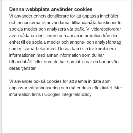
sätt som verkligen känns levande.
Denna webbplats använder cookies
Vill du uppleva någon av Tanzanias floder på nära håll,
Vi använder enhetsidentifierare för att anpassa innehållet
och annonserna till användarna, tillhandahålla funktioner för
kanske under en båttur eller som en del av en större
sociala medier och analysera vår trafik. Vi vidarebefordrar
resa?
Hör gärna av dig till oss
, så hjälper vi dig att
även sådana identifierare och annan information från din
planera ett upplägg som passar just dig. ✨
enhet till de sociala medier och annons- och analysföretag
som vi samarbetar med. Dessa kan i sin tur kombinera
informationen med annan information som du har
tillhandahållit eller som de har samlat in när du har använt
deras tjänster.
Dela med dig av denna
Vi använder också cookies för att samla in data som
anpassar vår annonsering och mäter dess effektivitet. Mer
artikel:
information finns i
Googles integritetspolicy
.
FRÅN DRÖM TILL
VERKLIGHET MED TANZANIA