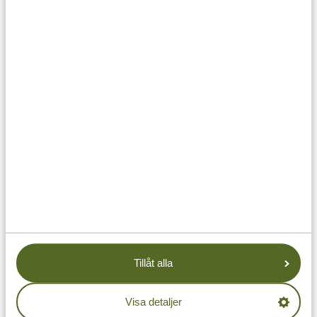
Fördelar med att resa under högsäsongen:
Perfekta väderförhållanden för både safari och
strandhäng
Stora chanser att se vilda djur, särskilt under den stora
gnumigrationen
Soluga dagar och behagliga temperaturer
Nackdelar med att resa under högsäsongen:
Fler besökare i nationalparker och på boenden
Högre priser för hotell och aktiviteter
Tillåt alla
Populära boenden blir snabbt fullbokade
Viss begränsning i tillgänglighet för guidade turer och
Visa detaljer
aktiviteter om man bokar sent