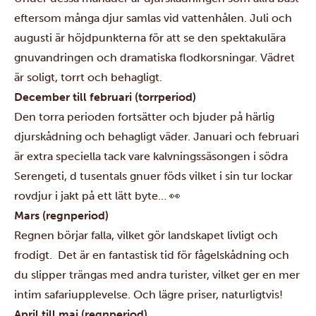
eftersom många djur samlas vid vattenhålen. Juli och
augusti är höjdpunkterna för att se den spektakulära
gnuvandringen och dramatiska flodkorsningar. Vädret
är soligt, torrt och behagligt.
December till februari (torrperiod)
Den torra perioden fortsätter och bjuder på härlig
djurskådning och behagligt väder. Januari och februari
är extra speciella tack vare kalvningssäsongen i södra
Serengeti, d tusentals gnuer föds vilket i sin tur lockar
rovdjur i jakt på ett lätt byte… 👀
Mars (regnperiod)
Regnen börjar falla, vilket gör landskapet livligt och
frodigt. Det är en fantastisk tid för fågelskådning och
du slipper trängas med andra turister, vilket ger en mer
intim safariupplevelse. Och lägre priser, naturligtvis!
April till maj (regnperiod)