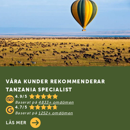
Footer
VÅRA KUNDER REKOMMENDERAR
TANZANIA SPECIALIST
4.9/5
Baserat på
4833+ omdömen
4.7/5
Baserat på
1252+ omdömen
LÄS MER