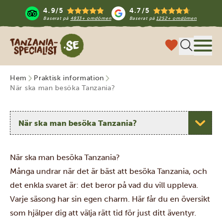
4.9/5
4.7/5
Baserat på
4833+ omdömen
Baserat på
1252+ omdömen
Tanzania Specialist
Meny
Hem
Praktisk information
När ska man besöka Tanzania?
Välj ett ämne
När ska man besöka Tanzania?
Många undrar när det är bäst att besöka Tanzania, och
det enkla svaret är: det beror på vad du vill uppleva.
Varje säsong har sin egen charm. Här får du en översikt
som hjälper dig att välja rätt tid för just ditt äventyr.