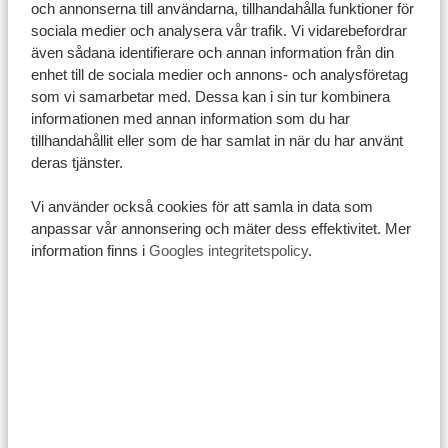
och annonserna till användarna, tillhandahålla funktioner för
sociala medier och analysera vår trafik. Vi vidarebefordrar
även sådana identifierare och annan information från din
enhet till de sociala medier och annons- och analysföretag
som vi samarbetar med. Dessa kan i sin tur kombinera
informationen med annan information som du har
Finns det något annat att tänka på än bara
tillhandahållit eller som de har samlat in när du har använt
väder?
deras tjänster.
Absolut! Tanzanias turism kan delas in i
tre säsonger
:
Vi använder också cookies för att samla in data som
högsäsong
,
mellansäsong
och
lågsäsong
. De följer i
anpassar vår annonsering och mäter dess effektivitet. Mer
stort sett vädermönstret med Tanzanias torr- och
information finns i
Googles integritetspolicy
.
regnperiod, men det handlar inte bara om klimat. Varje
säsong har sina egna fördelar och utmaningar, vilket
kan hjälpa dig att planera din resa utifrån vad som är
viktigast för just dig.
Låg-, mellan- och högsäsong i Tanzania
Högsäsong:
j
anuari, februari, juni till oktober och
december.