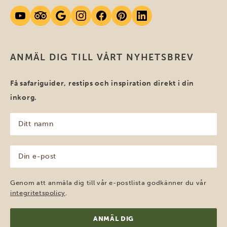
ANMÄL DIG TILL VÅRT NYHETSBREV
Få safariguider, restips och inspiration direkt i din
inkorg.
Ditt
namn
(Obligatoriskt)
Din
e-
post
(Obligatoriskt)
Genom att anmäla dig till vår e-postlista godkänner du vår
integritetspolicy
.