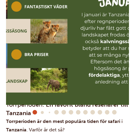
När ska man besöka Tanzania? Höjdpunkter månad för
månad. Höjdpunkterna är baserade på klimat, djurliv,
safariupplevelse och feedback från våra lokala guider.
Torrperioden:
En favorit bland resenärer till
Tanzania
Torrperioden är den mest populära tiden för
safari
i
Tanzania
. Varför är det så?