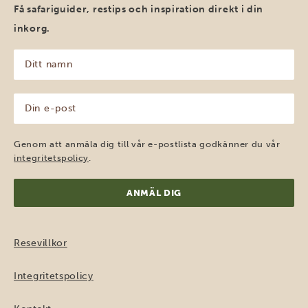
Få safariguider, restips och inspiration direkt i din
inkorg.
Ditt
namn
(Obligatoriskt)
Din
e-
post
(Obligatoriskt)
Genom att anmäla dig till vår e-postlista godkänner du vår
integritetspolicy
.
Resevillkor
Integritetspolicy