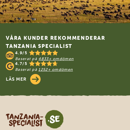
Footer
VÅRA KUNDER REKOMMENDERAR
TANZANIA SPECIALIST
4.9/5
Baserat på
4833+ omdömen
4.7/5
Baserat på
1252+ omdömen
LÄS MER
Tanzania Specialist