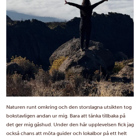
Naturen runt omkring och den storslagna utsikten tog
bokstavligen andan ur mig. Bara att tänka tillbaka på
det ger mig gåshud. Under den här upplevelsen fick jag
också chans att möta guider och lokalbor på ett helt