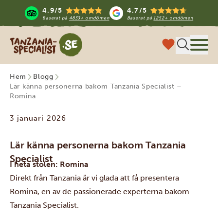
4.9/5
4.7/5
Baserat på
4833+ omdömen
Baserat på
1252+ omdömen
Tanzania Specialist
Meny
Hem
Blogg
Lär känna personerna bakom Tanzania Specialist –
Romina
3 januari 2026
Lär känna personerna bakom Tanzania
Specialist
I heta stolen: Romina
Direkt från Tanzania är vi glada att få presentera
Romina, en av de passionerade experterna bakom
Tanzania Specialist.