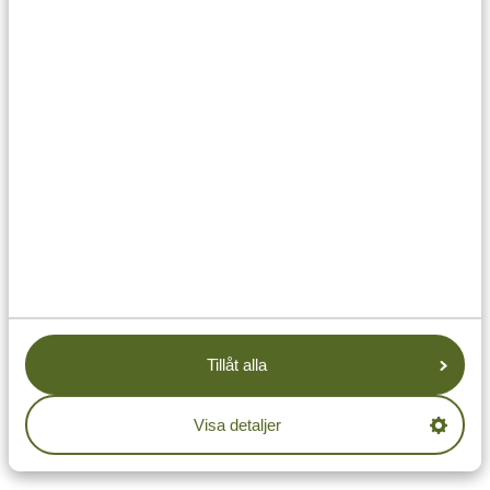
Bonus: Vilket är ett tips du alltid delar med gäster
innan de reser till Tanzania?
Var inte rädd. Tanzania är ett tryggt och familjevänligt
land att resa i. Det finns bara en sak du verkligen ska
komma ihåg: glöm inte myggmedel och solskydd. Att
börja resan med kliande bett och en rejäl solbränna är
ingen drömstart. Skydda dig ordentligt, så har du en
fantastisk resa framför dig.
Vill du gå i Rominas fotspår?
Fråga din resekonsulent
om mer information och upplev hennes favoritplatser
Tillåt alla
du med.
Visa detaljer