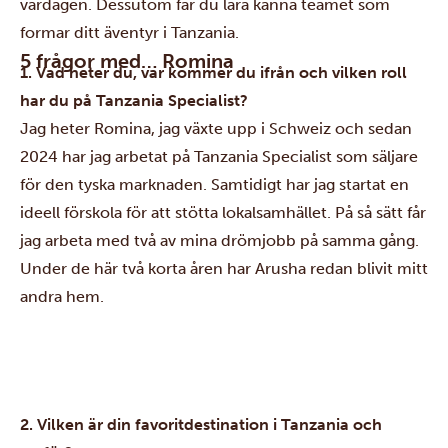
vardagen. Dessutom får du lära känna teamet som
formar ditt äventyr i Tanzania.
5 frågor med… Romina
1. Vad heter du, var kommer du ifrån och vilken roll
har du på Tanzania Specialist?
Jag heter Romina, jag växte upp i Schweiz och sedan
2024 har jag arbetat på Tanzania Specialist som säljare
för den tyska marknaden. Samtidigt har jag startat en
ideell förskola för att stötta lokalsamhället. På så sätt får
jag arbeta med två av mina drömjobb på samma gång.
Under de här två korta åren har Arusha redan blivit mitt
andra hem.
2. Vilken är din favoritdestination i Tanzania och