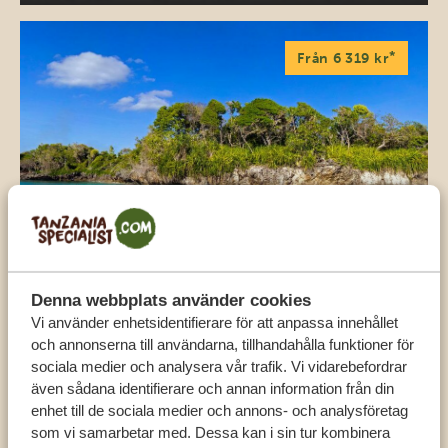
*
Från 6 319 kr
6 DAGAR PÅ MAFIA ISLAND
Denna webbplats använder cookies
Vi använder enhetsidentifierare för att anpassa innehållet
*
Från 18 549 kr
och annonserna till användarna, tillhandahålla funktioner för
sociala medier och analysera vår trafik. Vi vidarebefordrar
även sådana identifierare och annan information från din
enhet till de sociala medier och annons- och analysföretag
som vi samarbetar med. Dessa kan i sin tur kombinera
8 DAGARS SAFARI