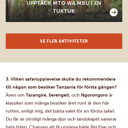
UPPTÄCK MTO WA MBU I EN
TUKTUK
SE FLER AKTIVITETER
3. Vilken safariupplevelse skulle du rekommendera
till någon som besöker Tanzania för första gången?
Även om
Tarangire
,
Serengeti
, och
Ngorongoro
är
klassiker som många besöker året runt är den här
rutten, enligt mig, det bästa valet för en första safari.
Du får se otroligt många djur och landskapet varierar
hela tiden. Chansen att få uppleva både Big Five och