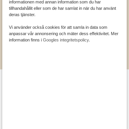
informationen med annan information som du har
Besök Tarangire,
tillhandahållit eller som de har samlat in när du har använt
Ngorongoro-kratern och
deras tjänster.
Serengeti
Vi använder också cookies för att samla in data som
anpassar vår annonsering och mäter dess effektivitet. Mer
information finns i
Googles integritetspolicy
.
UTFORSKA ALLA RESOR
5. Finns det någon destination i Tanzania som du inte
har besökt än, men som du gärna vill uppleva en dag?
Tanzania är ett enormt land och det finns fortfarande
så många platser som knappt är utforskade. Högt upp
på listan 2026 är en resa för att se schimpanser i
Gombe eller Mahale. Jag har alltid drömt om att få