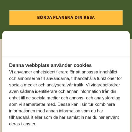
BÖRJA PLANERA DIN RESA
Ring en expert
Denna webbplats använder cookies
Vi använder enhetsidentifierare för att anpassa innehållet
FÅ PERSONLIG RÅDGIVNING FRÅN VÅRA
och annonserna till användarna, tillhandahålla funktioner för
EXPERTER
sociala medier och analysera vår trafik. Vi vidarebefordrar
även sådana identifierare och annan information från din
enhet till de sociala medier och annons- och analysföretag
SV:
+31 174 788 108
som vi samarbetar med. Dessa kan i sin tur kombinera
informationen med annan information som du har
tillhandahållit eller som de har samlat in när du har använt
KONTAKT
deras tjänster.