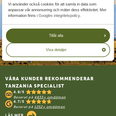
Vi använder också cookies för att samla in data som
anpassar vår annonsering och mäter dess effektivitet. Mer
information finns i
Googles integritetspolicy
.
Tillåt alla
Visa detaljer
Footer
VÅRA KUNDER REKOMMENDERAR
TANZANIA SPECIALIST
4.9/5
Baserat på
4833+ omdömen
4.7/5
Baserat på
1252+ omdömen
LÄS MER