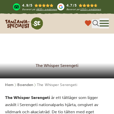
4.9/5
4.7/5
Baserat på
4833+ omdömen
Baserat på
1252+ omdömen
Tanzania Specialist
Meny
The Whisper Serengeti
Hem
Boenden
The Whisper Serengeti
The Whisper Serengeti
är ett tältläger som ligger
avskilt i Serengeti nationalparks hjärta, omgivet av
vildmark och akaciaträd. De tio tälten med eget