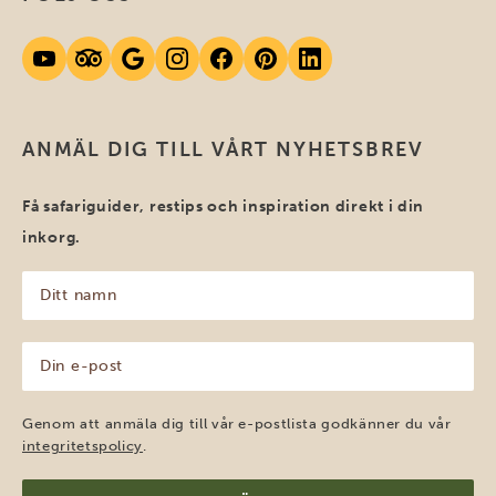
ANMÄL DIG TILL VÅRT NYHETSBREV
Få safariguider, restips och inspiration direkt i din
inkorg.
Ditt
namn
(Obligatoriskt)
Din
e-
post
(Obligatoriskt)
Genom att anmäla dig till vår e-postlista godkänner du vår
integritetspolicy
.