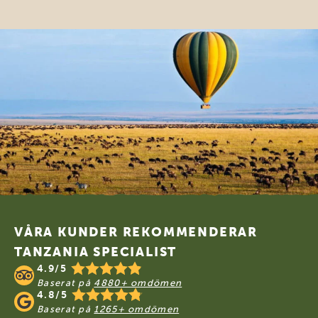
Footer
VÅRA KUNDER REKOMMENDERAR
TANZANIA SPECIALIST
4.9/5
Baserat på
4880+ omdömen
4.8/5
Baserat på
1265+ omdömen