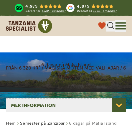
4.9/5
4.8/5
Baserat på
4880+ omdömen
Baserat på
1265+ omdömen
Tanzania Specialist
Meny
6 dagar på Mafia Island
*
FRÅN 6 320 KR
/ MAGISKA MÖTEN MED VALHAJAR / 6
DAGAR
Välj sida
Hem
Semester på Zanzibar
6 dagar på Mafia Island