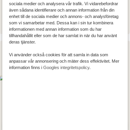
sociala medier och analysera vår trafik. Vi vidarebefordrar
Basecamp Eco Resort Mafia Island
GOLD
även sådana identifierare och annan information från din
Pole Pole Bungalows
PLATINUM
enhet till de sociala medier och annons- och analysföretag
som vi samarbetar med. Dessa kan i sin tur kombinera
informationen med annan information som du har
tillhandahållit eller som de har samlat in när du har använt
deras tjänster.
DAG 2 - 4
Vi använder också cookies för att samla in data som
anpassar vår annonsering och mäter dess effektivitet. Mer
MAFIA ISLAND
information finns i
Googles integritetspolicy
.
SILVER