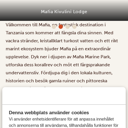
Mafia Kivulini Lodge
Välkommen till Mafia, en fantastisk destination i
Tanzania som kommer att fängsla dina sinnen. Med
vackra stränder, kristallklart turkost vatten och ett rikt
marint ekosystem bjuder Mafia på en extraordinär
upplevelse. Dyk ner i djupen av Mafia Marine Park,
utforska dess korallrev och möt ett färgsprakande
undervattensliv. Fördjupa dig i den lokala kulturen,
historien och besök gamla ruiner och pittoreska
fiskebyar. Njut av färsk fisk och skaldjur och upplev
lugnet på denna dolda pärla. Din resa till Mafia lovar ett
oförglömligt äventyr i ett tropiskt paradis.
Denna webbplats använder cookies
BOENDE:
Vi använder enhetsidentifierare för att anpassa innehållet
och annonserna till användarna, tillhandahålla funktioner för
Mafia Kivulini Lodge
SILVER