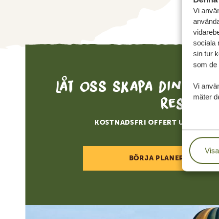
Vi använ
användar
vidarebe
sociala
sin tur 
som de h
Låt oss skapa din sk
Vi anvä
mäter de
resa
KOSTNADSFRI OFFERT UTAN FÖR
Visa
BÖRJA PLANERA DIN RE