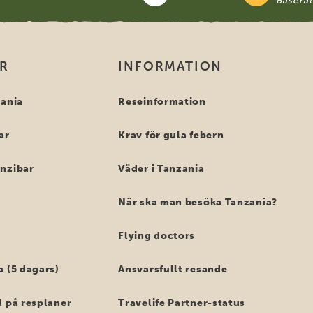
Basera
OR
INFORMATION
zania
Reseinformation
ar
Krav för gula febern
anzibar
Väder i Tanzania
När ska man besöka Tanzania?
Flying doctors
a (5 dagars)
Ansvarsfullt resande
l på resplaner
Travelife Partner-status