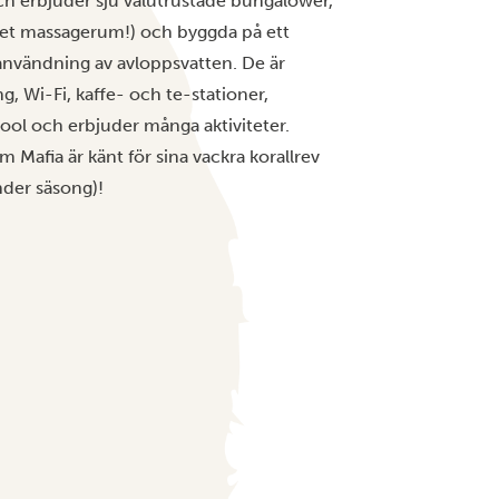
ch erbjuder sju välutrustade bungalower,
 eget massagerum!) och byggda på ett
ranvändning av avloppsvatten. De är
, Wi-Fi, kaffe- och te-stationer,
ool och erbjuder många aktiviteter.
afia är känt för sina vackra korallrev
der säsong)!