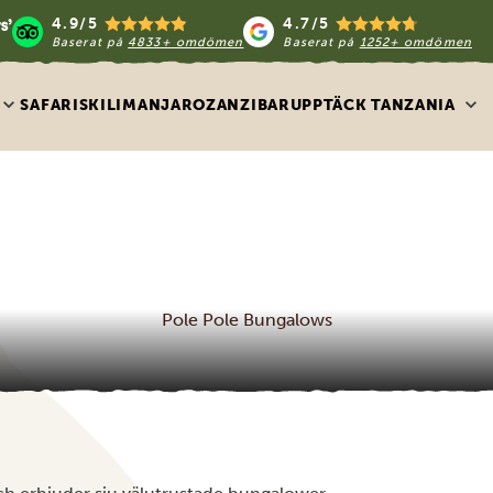
4.9/5
4.7/5
Baserat på
4833+ omdömen
Baserat på
1252+ omdömen
SAFARIS
KILIMANJARO
ZANZIBAR
UPPTÄCK TANZANIA
Pole Pole Bungalows