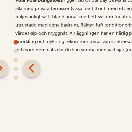
Pole Pole Bungalows
ligger vid Chole Bay på Mafia o
alla med privata terrasser (vissa har till och med ett
miljövänligt sätt, bland annat med ett system för åte
utrustade med egna badrum, fläktar, luftkonditionering
värdeskåp och myggnät. Anläggningen har en härlig p
Snorkling och dykning rekommenderas varmt eftersom M
och som den plats där du kan simma med valhajar (un