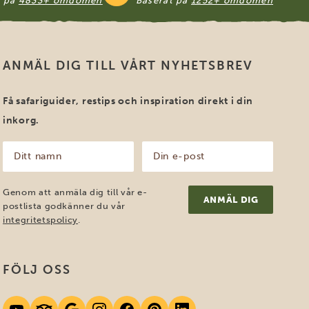
t på
4833+ omdömen
Baserat på
1252+ omdömen
ANMÄL DIG TILL VÅRT NYHETSBREV
Få safariguider, restips och inspiration direkt i din
inkorg.
Ditt
Din
namn
e-
post
(Obligatoriskt)
(Obligatoriskt)
Genom att anmäla dig till vår e-
postlista godkänner du vår
integritetspolicy
.
FÖLJ OSS