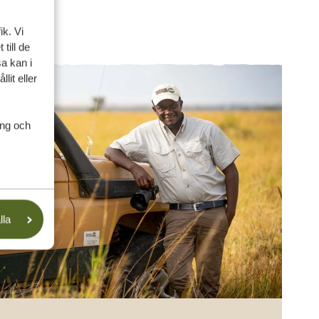
ik. Vi
till de
a kan i
lit eller
ing och
lla