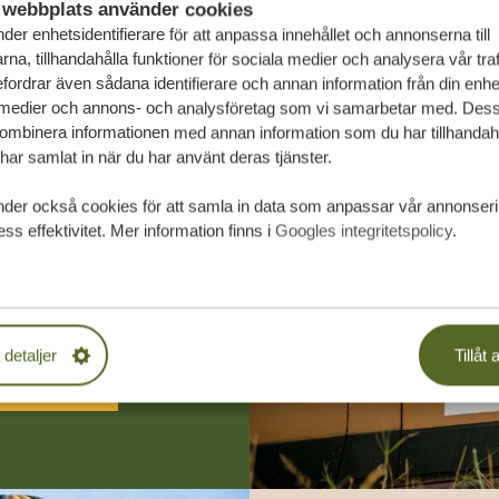
webbplats använder cookies
der enhetsidentifierare för att anpassa innehållet och annonserna till
na, tillhandahålla funktioner för sociala medier och analysera vår traf
fordrar även sådana identifierare och annan information från din enhet 
 medier och annons- och analysföretag som vi samarbetar med. Dess
kombinera informationen med annan information som du har tillhandahål
ar samlat in när du har använt deras tjänster.
räddarsydda
nder också cookies för att samla in data som anpassar vår annonser
ss effektivitet. Mer information finns i
Googles integritetspolicy
.
PLIKTELSER
 detaljer
Tillåt a
SA