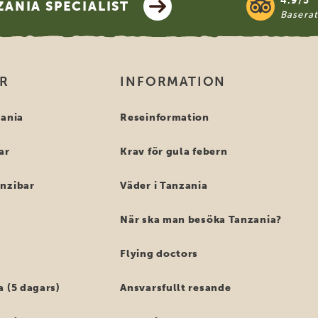
4.9/5
ANIA SPECIALIST
Basera
OR
INFORMATION
zania
Reseinformation
ar
Krav för gula febern
anzibar
Väder i Tanzania
När ska man besöka Tanzania?
Flying doctors
a (5 dagars)
Ansvarsfullt resande