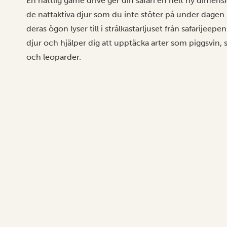
En nattlig game drive ger din safari en helt ny dimens
de nattaktiva djur som du inte stöter på under dagen.
deras ögon lyser till i strålkastarljuset från safarijee
djur och hjälper dig att upptäcka arter som piggsvin, s
och leoparder.