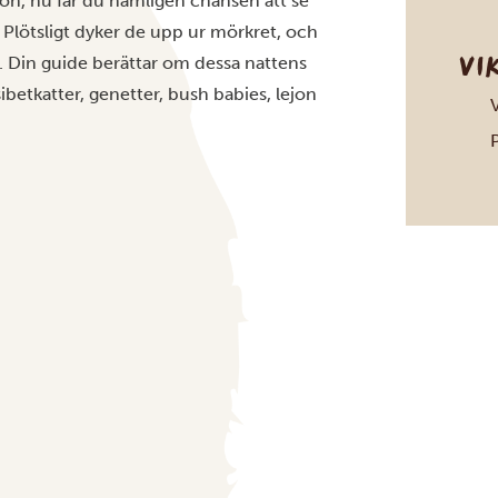
ion, nu får du nämligen chansen att se
 Plötsligt dyker de upp ur mörkret, och
VI
pen. Din guide berättar om dessa nattens
ibetkatter, genetter, bush babies, lejon
V