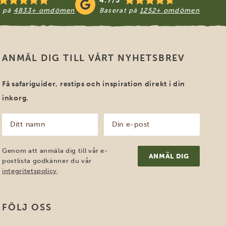
4.7/5
t på
4833+ omdömen
Baserat på
1252+ omdömen
ANMÄL DIG TILL VÅRT NYHETSBREV
Få safariguider, restips och inspiration direkt i din
inkorg.
Ditt
Din
namn
e-
post
(Obligatoriskt)
(Obligatoriskt)
Genom att anmäla dig till vår e-
postlista godkänner du vår
integritetspolicy
.
FÖLJ OSS