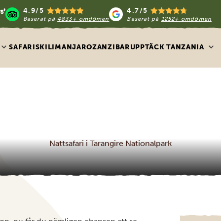
4.9/5
4.7/5
Baserat på
4833+ omdömen
Baserat på
1252+ omdömen
SAFARIS
KILIMANJARO
ZANZIBAR
UPPTÄCK TANZANIA
Nattsafari i Tarangire Nationalpark