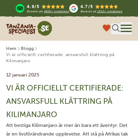
4.9/5
4.7/5
Baserat på
4833+ omdömen
Baserat på
1252+ omdömen
Tanzania Specialist
Meny
Hem
Blogg
Vi är officiellt certifierade: ansvarsfull klättring på
Kilimanjaro
12 januari 2025
VI ÄR OFFICIELLT CERTIFIERADE:
ANSVARSFULL KLÄTTRING PÅ
KILIMANJARO
Att bestiga
Kilimanjaro
är mer än bara ett äventyr. Det
är en livsförändrande upplevelse. Att stå på Afrikas tak