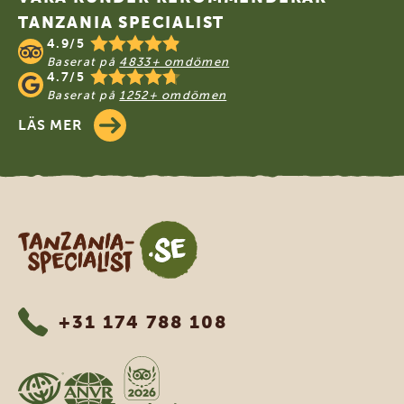
TANZANIA SPECIALIST
4.9/5
Baserat på
4833+ omdömen
4.7/5
Baserat på
1252+ omdömen
LÄS MER
Tanzania Specialist
+31 174 788 108