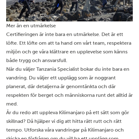
Mer än en utmärkelse
Certifieringen är inte bara en utmärkelse. Det är ett
löfte. Ett löfte om att ta hand om vårt team, respektera
miljön och ge våra klättrare en upplevelse som känns
både trygg och ansvarsfull.
När du väljer Tanzania Specialist bokar du inte bara en
vandring. Du väljer ett upplägg som är noggrant
planerat, där detaljerna är genomtänkta och där
respekten för berget och människorna runt det alltid är
med.
Är du redo att uppleva Kilimanjaro på ett sätt som gör
skillnad? Då hjälper vi dig att hitta rätt rutt och rätt
tempo. Utforska våra vandringar på
Kilimanjaro
och
skicka en förfrågan
om du vill ha ett upplägg som