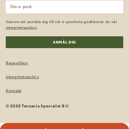
Din
e-
post
(Obligatoriskt)
Genom att anmäla dig till vår e-postlista godkänner du vår
integritetspolicy
.
Resevillkor
Integritetspolicy
Kontakt
© 2026 Tanzania Specialist B.V.