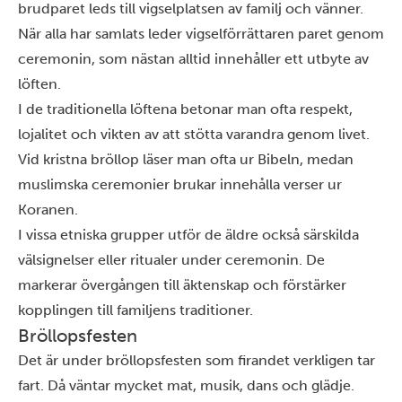
brudparet leds till vigselplatsen av familj och vänner.
När alla har samlats leder vigselförrättaren paret genom
ceremonin, som nästan alltid innehåller ett utbyte av
löften.
I de traditionella löftena betonar man ofta respekt,
lojalitet och vikten av att stötta varandra genom livet.
Vid kristna bröllop läser man ofta ur Bibeln, medan
muslimska ceremonier brukar innehålla verser ur
Koranen.
I vissa etniska grupper utför de äldre också särskilda
välsignelser eller ritualer under ceremonin. De
markerar övergången till äktenskap och förstärker
kopplingen till familjens traditioner.
Bröllopsfesten
Det är under bröllopsfesten som firandet verkligen tar
fart. Då väntar mycket mat, musik, dans och glädje.