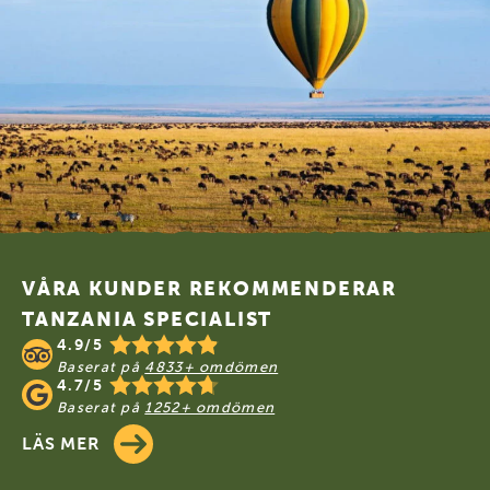
Footer
VÅRA KUNDER REKOMMENDERAR
TANZANIA SPECIALIST
4.9/5
Baserat på
4833+ omdömen
4.7/5
Baserat på
1252+ omdömen
LÄS MER