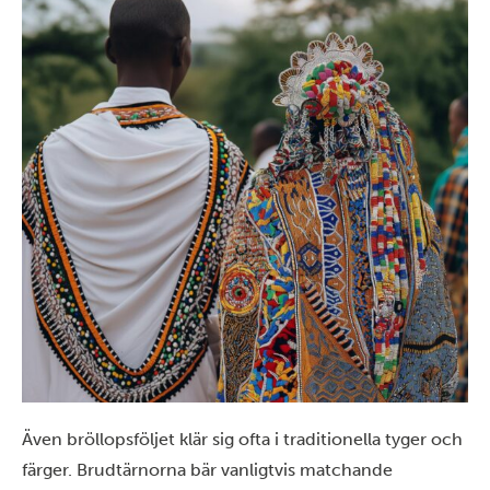
Även bröllopsföljet klär sig ofta i traditionella tyger och
färger. Brudtärnorna bär vanligtvis matchande