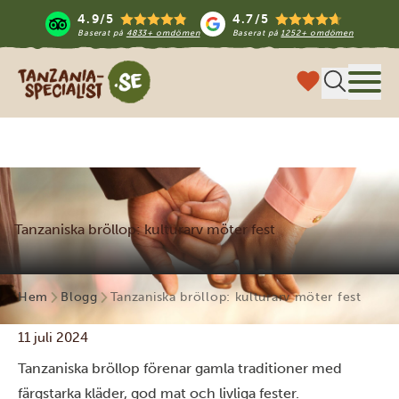
4.9/5
4.7/5
Baserat på
4833+ omdömen
Baserat på
1252+ omdömen
Tanzania Specialist
Meny
Tanzaniska bröllop: kulturarv möter fest
Hem
Blogg
Tanzaniska bröllop: kulturarv möter fest
11 juli 2024
Tanzaniska bröllop förenar gamla traditioner med
färgstarka kläder, god mat och livliga fester.