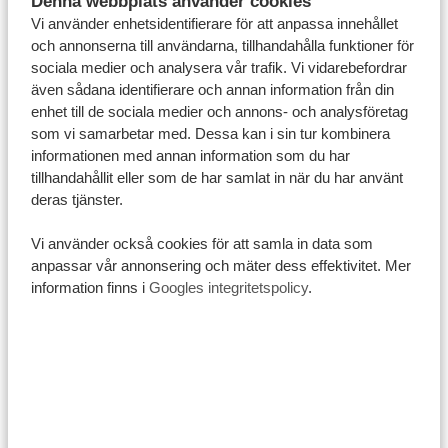
Denna webbplats använder cookies
Vi använder enhetsidentifierare för att anpassa innehållet
och annonserna till användarna, tillhandahålla funktioner för
sociala medier och analysera vår trafik. Vi vidarebefordrar
även sådana identifierare och annan information från din
enhet till de sociala medier och annons- och analysföretag
som vi samarbetar med. Dessa kan i sin tur kombinera
informationen med annan information som du har
Efter bröllopet reser många nygifta i Tanzania på
tillhandahållit eller som de har samlat in när du har använt
smekmånad. Ofta väljer de några av landets mest
deras tjänster.
romantiska och vackra platser.
Ett självklart val är
Zanzibar
, som är känt för sina vita
Vi använder också cookies för att samla in data som
anpassar vår annonsering och mäter dess effektivitet. Mer
stränder, turkosa vatten och romantiska resorter. Här
information finns i
Googles integritetspolicy
.
kan nygifta koppla av, upptäcka Stone Town, snorkla
eller segla i solnedgången på en dhowbåt.
En annan populär plats är
Serengeti National Park
, där
smekmånaden får en mer äventyrlig känsla. Här kan
paret uppleva safari, bo på lyxiga lodger och till och
med åka
luftballong över savannen
i soluppgången.