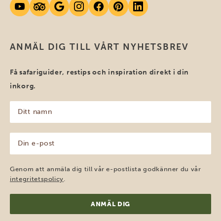
ANMÄL DIG TILL VÅRT NYHETSBREV
Få safariguider, restips och inspiration direkt i din
inkorg.
Ditt
namn
(Obligatoriskt)
Din
e-
post
(Obligatoriskt)
Genom att anmäla dig till vår e-postlista godkänner du vår
integritetspolicy
.