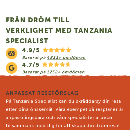
FRÅN DRÖM TILL
VERKLIGHET MED TANZANIA
SPECIALIST
4.9/5
Baserat på
4833+ omdömen
4.7/5
Baserat på
1252+ omdömen
ANPASSAT RESEFÖRSLAG
På Tanzania Specialist kan du skräddarsy din resa
efter dina önskemål. Våra exempel på resplaner är
anpassningsbara och våra specialister arbetar
tillsammans med dig för att skapa din drömresa!