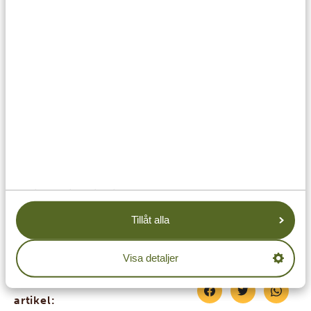
Tanzaniska bröllop är romantiska, livfulla och djupt
förankrade i familj, tradition och gemenskap. Det är
inte bara två människor som förenas, utan ofta hela
familjer.
Om du precis har gift dig kan du inspireras av
tanzaniska nygifta och tillbringa smekmånaden på en
av dessa fantastiska platser. Och om du drömmer om
att gifta dig en gång till under en traditionell
massajceremoni, då vet du var du
hittar oss
💞
Tillåt alla
Visa detaljer
Dela med dig av denna
artikel: