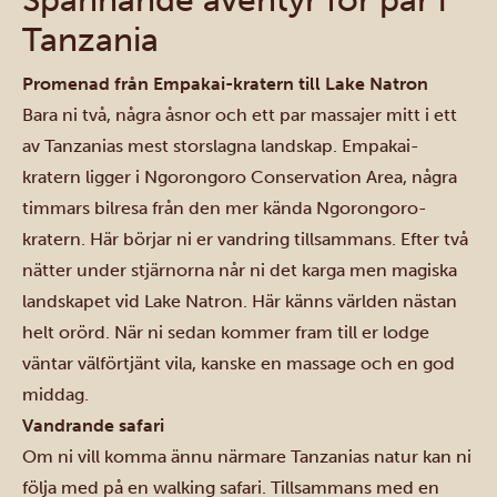
Spännande äventyr för par i
Tanzania
Promenad från Empakai-kratern till Lake Natron
Bara ni två, några åsnor och ett par massajer mitt i ett
av Tanzanias mest storslagna landskap. Empakai-
kratern ligger i Ngorongoro Conservation Area, några
timmars bilresa från den mer kända Ngorongoro-
kratern. Här börjar ni er vandring tillsammans. Efter två
nätter under stjärnorna når ni det karga men magiska
landskapet vid
Lake Natron
. Här känns världen nästan
helt orörd. När ni sedan kommer fram till er lodge
väntar välförtjänt vila, kanske en massage och en god
middag.
Vandrande safari
Om ni vill komma ännu närmare Tanzanias natur kan ni
följa med på en walking safari. Tillsammans med en