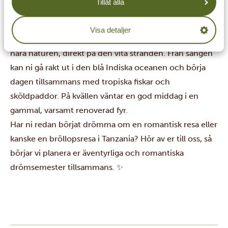
Tillåt alla
upplevelsen speciell.
Här finns tio vackert designade strandvillor med
Visa detaljer
maximal avskildhet. Trots den lyxiga känslan lever ni
nära naturen, direkt på den vita stranden. Från sängen
kan ni gå rakt ut i den blå Indiska oceanen och börja
dagen tillsammans med tropiska fiskar och
sköldpaddor. På kvällen väntar en god middag i en
gammal, varsamt renoverad fyr.
Har ni redan börjat drömma om en romantisk resa eller
kanske en bröllopsresa i Tanzania?
Hör av er till oss
, så
börjar vi planera er äventyrliga och romantiska
drömsemester tillsammans. ✨