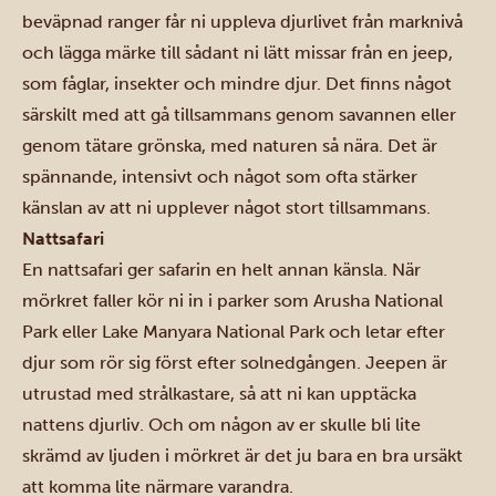
beväpnad ranger får ni uppleva djurlivet från marknivå
och lägga märke till sådant ni lätt missar från en jeep,
som fåglar, insekter och mindre djur. Det finns något
särskilt med att gå tillsammans genom savannen eller
genom tätare grönska, med naturen så nära. Det är
spännande, intensivt och något som ofta stärker
känslan av att ni upplever något stort tillsammans.
Nattsafari
En nattsafari ger safarin en helt annan känsla. När
mörkret faller kör ni in i parker som
Arusha National
Park
eller
Lake Manyara National Park
och letar efter
djur som rör sig först efter solnedgången. Jeepen är
utrustad med strålkastare, så att ni kan upptäcka
nattens djurliv. Och om någon av er skulle bli lite
skrämd av ljuden i mörkret är det ju bara en bra ursäkt
att komma lite närmare varandra.