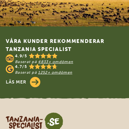
Footer
VÅRA KUNDER REKOMMENDERAR
TANZANIA SPECIALIST
4.9/5
Baserat på
4833+ omdömen
4.7/5
Baserat på
1252+ omdömen
LÄS MER
Tanzania Specialist