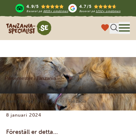
4.9/5
4.7/5
Baserat på
4833+ omdömen
Baserat på
1252+ omdömen
Tanzania Specialist
Meny
Parsemester i Tanzania
Hem
Blogg
Parsemester i Tanzania
8 januari 2024
Föreställ er detta…