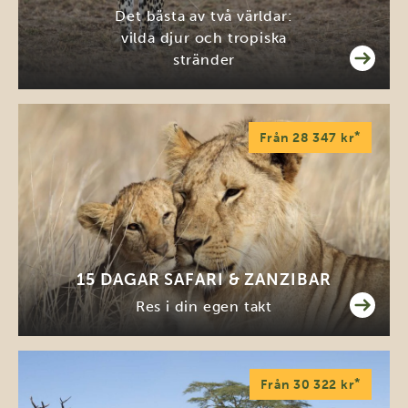
Det bästa av två världar:
vilda djur och tropiska
stränder
*
Från 28 347 kr
15 DAGAR SAFARI & ZANZIBAR
Res i din egen takt
*
Från 30 322 kr