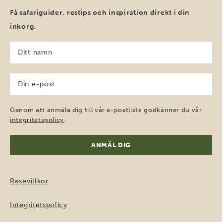
Få safariguider, restips och inspiration direkt i din
inkorg.
Ditt
namn
(Obligatoriskt)
Din
e-
post
(Obligatoriskt)
Genom att anmäla dig till vår e-postlista godkänner du vår
integritetspolicy
.
Resevillkor
Integritetspolicy