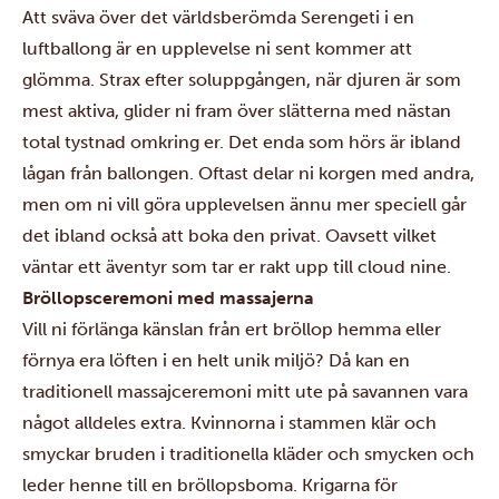
Att sväva över det världsberömda Serengeti i en
luftballong
är en upplevelse ni sent kommer att
glömma. Strax efter soluppgången, när djuren är som
mest aktiva, glider ni fram över slätterna med nästan
total tystnad omkring er. Det enda som hörs är ibland
lågan från ballongen. Oftast delar ni korgen med andra,
men om ni vill göra upplevelsen ännu mer speciell går
det ibland också att boka den privat. Oavsett vilket
väntar ett äventyr som tar er rakt upp till cloud nine.
Bröllopsceremoni med massajerna
Vill ni förlänga känslan från ert bröllop hemma eller
förnya era löften i en helt unik miljö? Då kan en
traditionell massajceremoni mitt ute på savannen vara
något alldeles extra. Kvinnorna i stammen klär och
smyckar bruden i traditionella kläder och smycken och
leder henne till en bröllopsboma. Krigarna för