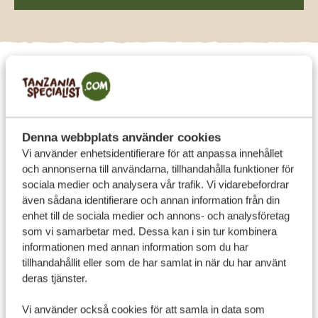
Var ska man bo? 4
romantiska idéer för par i
Tanzania
Denna webbplats använder cookies
Vi använder enhetsidentifierare för att anpassa innehållet
Lake Manyara Tree Lodge
och annonserna till användarna, tillhandahålla funktioner för
sociala medier och analysera vår trafik. Vi vidarebefordrar
Den här vackert designade
lodgen
ligger bland
även sådana identifierare och annan information från din
trädtopparna vid Lake Manyara, mitt i grönskan. Varje
enhet till de sociala medier och annons- och analysföretag
trädkoja har ett mysigt vardagsrum, en bekväm säng,
som vi samarbetar med. Dessa kan i sin tur kombinera
ett stort utomhusdäck, ett fristående badkar och en
informationen med annan information som du har
tillhandahållit eller som de har samlat in när du har använt
dusch omgiven av grenar och lövverk. Här får ni
deras tjänster.
avskildhet och närhet till naturen på samma gång. Med
lodgens Swarovski-kikare kan ni dessutom spana efter
Vi använder också cookies för att samla in data som