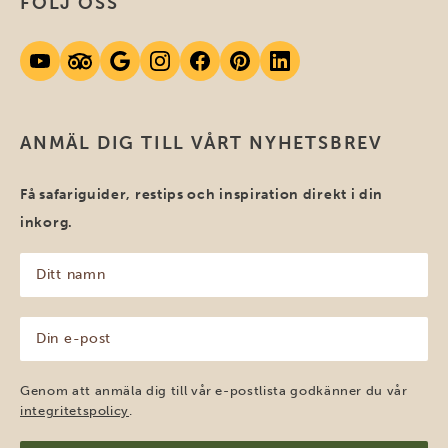
FÖLJ OSS
ANMÄL DIG TILL VÅRT NYHETSBREV
Få safariguider, restips och inspiration direkt i din
inkorg.
Ditt
namn
(Obligatoriskt)
Din
e-
post
(Obligatoriskt)
Genom att anmäla dig till vår e-postlista godkänner du vår
integritetspolicy
.