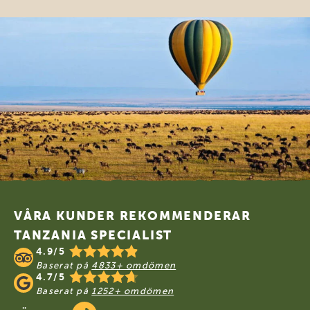
Footer
VÅRA KUNDER REKOMMENDERAR
TANZANIA SPECIALIST
4.9/5
Baserat på
4833+ omdömen
4.7/5
Baserat på
1252+ omdömen