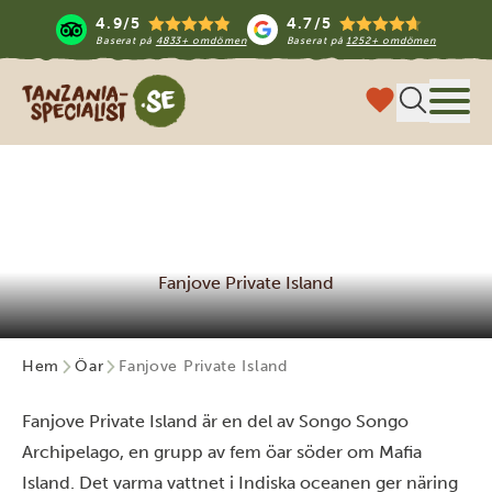
4.9/5
4.7/5
Baserat på
4833+ omdömen
Baserat på
1252+ omdömen
Tanzania Specialist
Meny
Fanjove Private Island
Hem
Öar
Fanjove Private Island
Fanjove Private Island är en del av Songo Songo
Archipelago, en grupp av fem öar söder om
Mafia
Island
. Det varma vattnet i Indiska oceanen ger näring