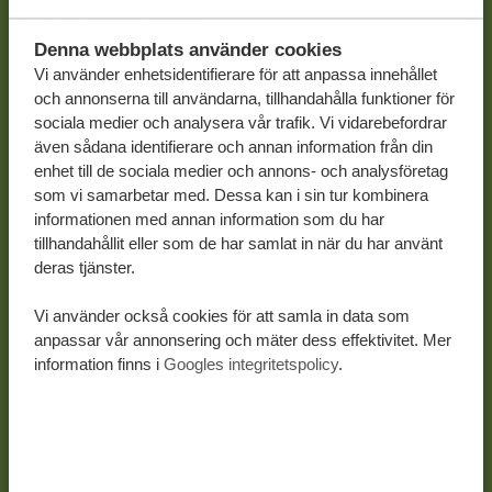
DIN EGEN TAKT
Denna webbplats använder cookies
Paradisstränder på Zanzibar
Vi använder enhetsidentifierare för att anpassa innehållet
Chans att se The Big Five
och annonserna till användarna, tillhandahålla funktioner för
sociala medier och analysera vår trafik. Vi vidarebefordrar
LÄS MER
även sådana identifierare och annan information från din
enhet till de sociala medier och annons- och analysföretag
som vi samarbetar med. Dessa kan i sin tur kombinera
informationen med annan information som du har
tillhandahållit eller som de har samlat in när du har använt
deras tjänster.
Vi använder också cookies för att samla in data som
anpassar vår annonsering och mäter dess effektivitet. Mer
information finns i
Googles integritetspolicy
.