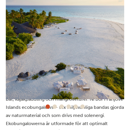
Såhär bor du
All-inclusive ön erbjuder mycket! Från picknick på en
sandbank, solnedgångar med ett glas vin på en dhow-
båt, kajakpaddling och mangroveturer. Ni bor i Fanjove
Islands ecobungalows – sex miljövänliga bandas gjorda
av naturmaterial och som drivs med solenergi.
Ekobungalowerna är utformade för att optimalt