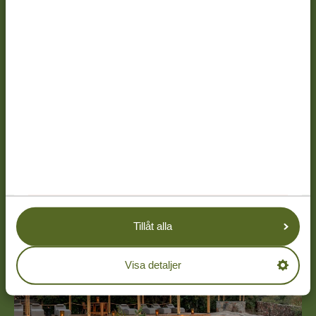
18 DAGAR
FRÅN 30 294 KR
*
18 DAGARS SAFARI I TANZANIA OCH
SEMESTER PÅ ZANZIBAR
Chans att se The Big Five
Paradisstränder på Zanzibar
LÄS MER
Tillåt alla
Visa detaljer