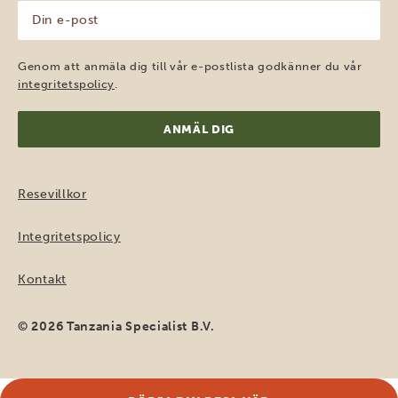
Din
e-
post
(Obligatoriskt)
Genom att anmäla dig till vår e-postlista godkänner du vår
integritetspolicy
.
Resevillkor
Integritetspolicy
Kontakt
© 2026 Tanzania Specialist B.V.