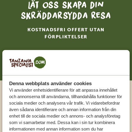
Låt oss skapa din
skräddarsydda resa
KOSTNADSFRI OFFERT UTAN
FÖRPLIKTELSER
BÖRJA PLANERA DIN RESA
Denna webbplats använder cookies
Vi använder enhetsidentifierare för att anpassa innehållet
Ring en expert
och annonserna till användarna, tillhandahålla funktioner för
sociala medier och analysera vår trafik. Vi vidarebefordrar
även sådana identifierare och annan information från din
FÅ PERSONLIG RÅDGIVNING FRÅN VÅRA
enhet till de sociala medier och annons- och analysföretag
EXPERTER
som vi samarbetar med. Dessa kan i sin tur kombinera
informationen med annan information som du har