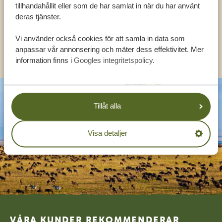
tillhandahållit eller som de har samlat in när du har använt
deras tjänster.
SV:
+31 174 788 108
Vi använder också cookies för att samla in data som
KONTAKT
anpassar vår annonsering och mäter dess effektivitet. Mer
information finns i
Googles integritetspolicy
.
Tillåt alla
Visa detaljer
Footer
VÅRA KUNDER REKOMMENDERAR