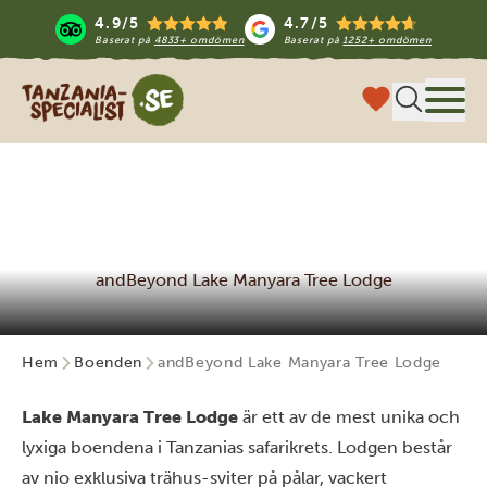
4.9/5
4.7/5
Baserat på
4833+ omdömen
Baserat på
1252+ omdömen
Tanzania Specialist
Meny
andBeyond Lake Manyara Tree Lodge
Hem
Boenden
andBeyond Lake Manyara Tree Lodge
Lake Manyara Tree Lodge
är ett av de mest unika och
lyxiga boendena i Tanzanias safarikrets. Lodgen består
av nio exklusiva trähus-sviter på pålar, vackert