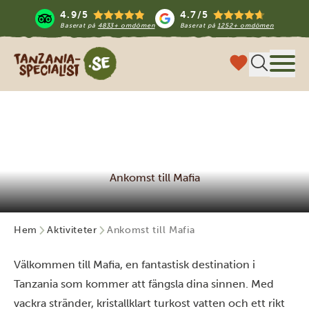
4.9/5
4.7/5
Baserat på
4833+ omdömen
Baserat på
1252+ omdömen
Tanzania Specialist
Meny
Ankomst till Mafia
Hem
Aktiviteter
Ankomst till Mafia
Välkommen till Mafia, en fantastisk destination i
Tanzania som kommer att fängsla dina sinnen. Med
vackra stränder, kristallklart turkost vatten och ett rikt