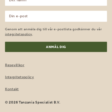
namn
(Obligatoriskt)
Din
e-
post
(Obligatoriskt)
Genom att anmäla dig till vår e-postlista godkänner du vår
integritetspolicy
.
Resevillkor
Integritetspolicy
Kontakt
© 2026 Tanzania Specialist B.V.