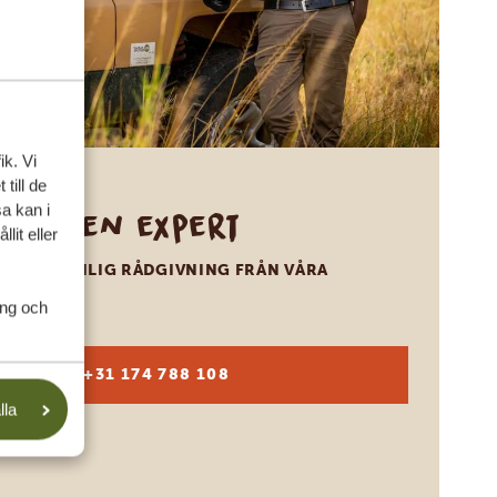
ik. Vi
till de
a kan i
Ring en expert
lit eller
FÅ PERSONLIG RÅDGIVNING FRÅN VÅRA
EXPERTER
ing och
SV:
+31 174 788 108
lla
KONTAKT