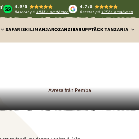
4.9/5
4.7/5
Baserat på
4833+ omdömen
Baserat på
1252+ omdömen
SAFARIS
KILIMANJARO
ZANZIBAR
UPPTÄCK TANZANIA
Avresa från Pemba