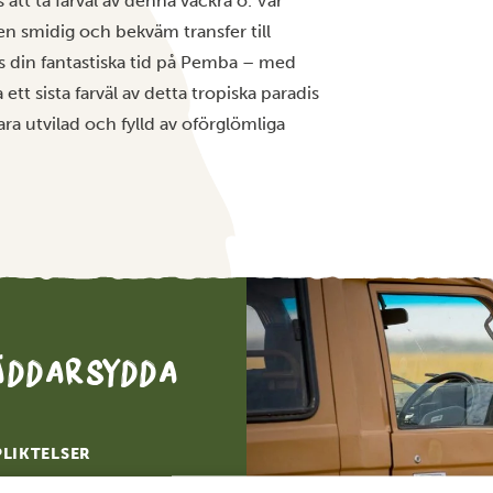
 att ta farväl av denna vackra ö. Vår
 en smidig och bekväm transfer till
ns din fantastiska tid på Pemba – med
ett sista farväl av detta tropiska paradis
ra utvilad och fylld av oförglömliga
räddarsydda
PLIKTELSER