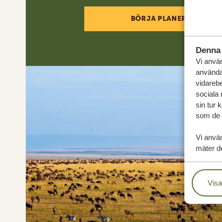
BÖRJA PLANERA DIN RE
Denna 
Vi använ
användar
vidarebe
sociala
sin tur 
som de h
Vi anvä
mäter de
Visa