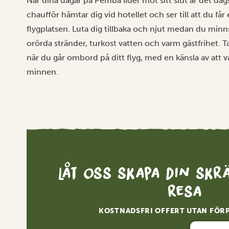
När dina dagar på Pemba lider mot sitt slut är det dags
chaufför hämtar dig vid hotellet och ser till att du får
flygplatsen. Luta dig tillbaka och njut medan du min
orörda stränder, turkost vatten och varm gästfrihet. Ta 
när du går ombord på ditt flyg, med en känsla av att va
minnen.
Låt oss skapa din sk
resa
KOSTNADSFRI OFFERT UTAN FÖR