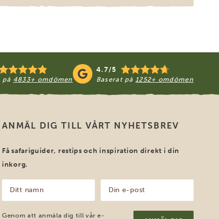
4.7/5
t på
4833+ omdömen
Baserat på
1252+ omdömen
ANMÄL DIG TILL VÅRT NYHETSBREV
Få safariguider, restips och inspiration direkt i din
inkorg.
Ditt
Din
namn
e-
post
(Obligatoriskt)
(Obligatoriskt)
Genom att anmäla dig till vår e-