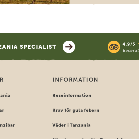
4.9/5
ANIA SPECIALIST
Basera
OR
INFORMATION
zania
Reseinformation
ar
Krav för gula febern
anzibar
Väder i Tanzania