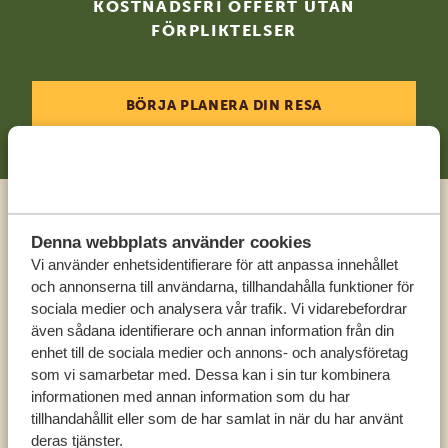
KOSTNADSFRI OFFERT UTAN
FÖRPLIKTELSER
BÖRJA PLANERA DIN RESA
Ring en expert
Denna webbplats använder cookies
Vi använder enhetsidentifierare för att anpassa innehållet
och annonserna till användarna, tillhandahålla funktioner för
FÅ PERSONLIG RÅDGIVNING FRÅN VÅRA
sociala medier och analysera vår trafik. Vi vidarebefordrar
EXPERTER
även sådana identifierare och annan information från din
enhet till de sociala medier och annons- och analysföretag
som vi samarbetar med. Dessa kan i sin tur kombinera
SV:
+31 174 788 108
informationen med annan information som du har
tillhandahållit eller som de har samlat in när du har använt
deras tjänster.