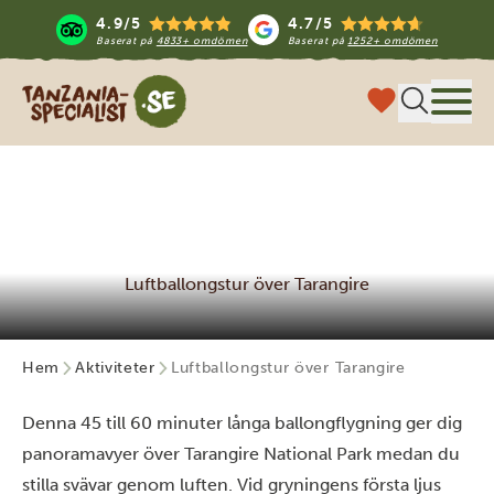
4.9/5
4.7/5
Baserat på
4833+ omdömen
Baserat på
1252+ omdömen
Tanzania Specialist
Meny
Luftballongstur över Tarangire
Hem
Aktiviteter
Luftballongstur över Tarangire
Denna 45 till 60 minuter långa ballongflygning ger dig
panoramavyer över Tarangire National Park medan du
stilla svävar genom luften. Vid gryningens första ljus