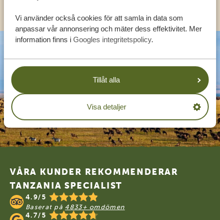
KONTAKT
Vi använder också cookies för att samla in data som
anpassar vår annonsering och mäter dess effektivitet. Mer
information finns i
Googles integritetspolicy
.
Tillåt alla
Visa detaljer
Footer
VÅRA KUNDER REKOMMENDERAR
TANZANIA SPECIALIST
4.9/5
Baserat på
4833+ omdömen
4.7/5