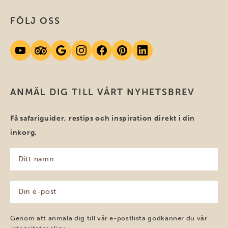
FÖLJ OSS
ANMÄL DIG TILL VÅRT NYHETSBREV
Få safariguider, restips och inspiration direkt i din
inkorg.
Ditt
namn
(Obligatoriskt)
Din
e-
post
(Obligatoriskt)
Genom att anmäla dig till vår e-postlista godkänner du vår