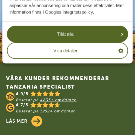
anpassar vår annonsering och mäter dess effektivitet. Mer
information finns i
Googles integritetspolicy
.
Tillåt alla
Visa detaljer
Footer
VÅRA KUNDER REKOMMENDERAR
TANZANIA SPECIALIST
4.9/5
Baserat på
4833+ omdömen
4.7/5
Baserat på
1252+ omdömen
LÄS MER