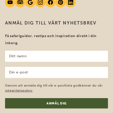
ANMÄL DIG TILL VÅRT NYHETSBREV
Få safariguider, restips och inspiration direkt i din
inkorg.
Ditt
namn
(Obligatoriskt)
Din
e-
post
(Obligatoriskt)
Genom att anmäla dig till vår e-postlista godkänner du vår
integritetspolicy
.