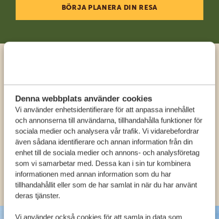
BÖRJA PLANERA DIN RESA
Ring en expert
Denna webbplats använder cookies
FÅ PERSONLIG RÅDGIVNING FRÅN VÅRA
Vi använder enhetsidentifierare för att anpassa innehållet
EXPERTER
och annonserna till användarna, tillhandahålla funktioner för
sociala medier och analysera vår trafik. Vi vidarebefordrar
även sådana identifierare och annan information från din
SV:
+31 174 788 108
enhet till de sociala medier och annons- och analysföretag
som vi samarbetar med. Dessa kan i sin tur kombinera
informationen med annan information som du har
KONTAKT
tillhandahållit eller som de har samlat in när du har använt
deras tjänster.
Vi använder också cookies för att samla in data som