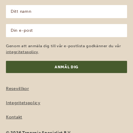
Ditt
namn
(Obligatoriskt)
Din
e-
post
(Obligatoriskt)
Genom att anmäla dig till vår e-postlista godkänner du vår
integritetspolicy
.
Resevillkor
Integritetspolicy
Kontakt
© 2026 Tanzania Specialist B.V.