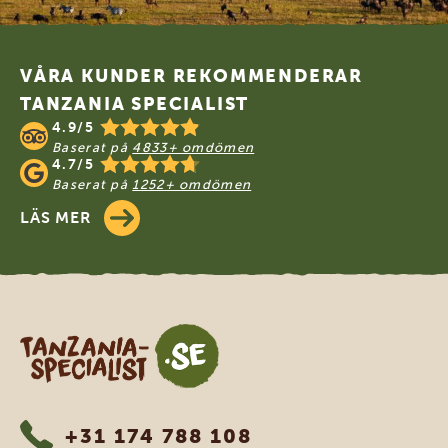
Footer
VÅRA KUNDER REKOMMENDERAR
TANZANIA SPECIALIST
4.9/5
Baserat på
4833+ omdömen
4.7/5
Baserat på
1252+ omdömen
LÄS MER
Tanzania Specialist
+31 174 788 108