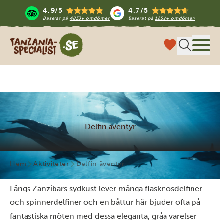
4.9/5
4.7/5
Baserat på
4833+ omdömen
Baserat på
1252+ omdömen
Tanzania Specialist
Meny
Delfin äventyr
Hem
Aktiviteter
Delfin äventyr
Längs Zanzibars sydkust lever många flasknosdelfiner
och spinnerdelfiner och en båttur här bjuder ofta på
fantastiska möten med dessa eleganta, gråa varelser