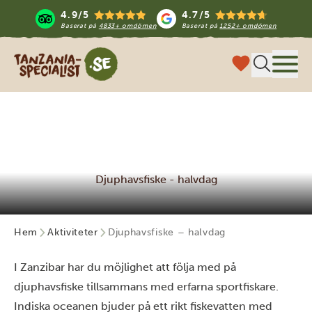
4.9/5
4.7/5
Baserat på
4833+ omdömen
Baserat på
1252+ omdömen
Tanzania Specialist
Meny
Djuphavsfiske - halvdag
Hem
Aktiviteter
Djuphavsfiske – halvdag
I Zanzibar har du möjlighet att följa med på
djuphavsfiske tillsammans med erfarna sportfiskare.
Indiska oceanen bjuder på ett rikt fiskevatten med