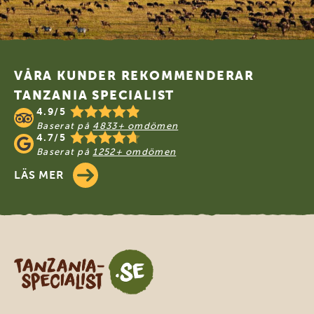
Footer
VÅRA KUNDER REKOMMENDERAR
TANZANIA SPECIALIST
4.9/5
Baserat på
4833+ omdömen
4.7/5
Baserat på
1252+ omdömen
LÄS MER
Tanzania Specialist