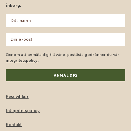
inkorg.
Ditt
namn
(Obligatoriskt)
Din
e-
post
(Obligatoriskt)
Genom att anmäla dig till vår e-postlista godkänner du vår
integritetspolicy
.
Resevillkor
Integritetspolicy
Kontakt