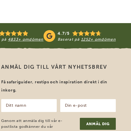
4.7/5
t på
4833+ omdömen
Baserat på
1252+ omdömen
ANMÄL DIG TILL VÅRT NYHETSBREV
Få safariguider, restips och inspiration direkt i din
inkorg.
Ditt
Din
namn
e-
post
(Obligatoriskt)
(Obligatoriskt)
Genom att anmäla dig till vår e-
postlista godkänner du vår