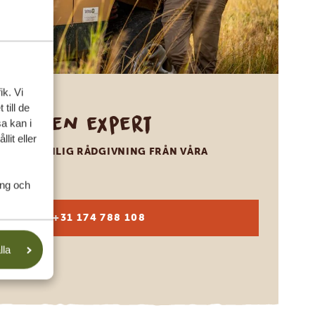
ik. Vi
till de
Ring en expert
a kan i
lit eller
FÅ PERSONLIG RÅDGIVNING FRÅN VÅRA
EXPERTER
ing och
SV:
+31 174 788 108
lla
KONTAKT