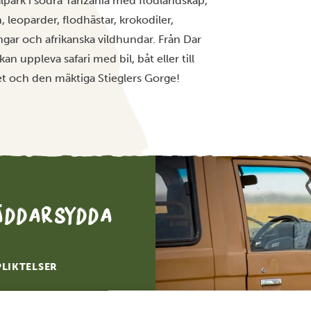
lpark i södra Tanzania med flodlandskap,
, leoparder, flodhästar, krokodiler,
ngar och afrikanska vildhundar. Från Dar
an uppleva safari med bil, båt eller till
tet och den mäktiga Stieglers Gorge!
räddarsydda
PLIKTELSER