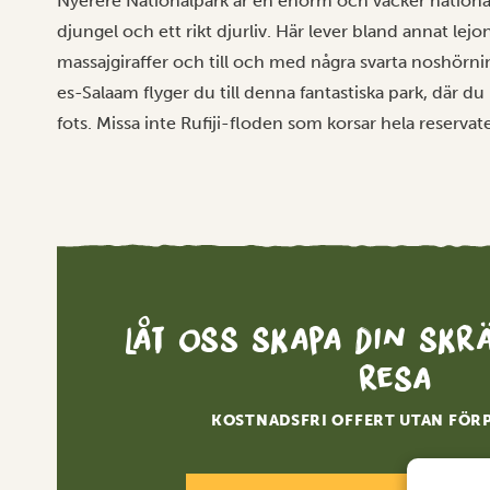
Nyerere Nationalpark är en enorm och vacker nationa
djungel och ett rikt djurliv. Här lever bland annat lejon
massajgiraffer och till och med några svarta noshörni
es-Salaam flyger du till denna fantastiska park, där du k
fots. Missa inte Rufiji-floden som korsar hela reserva
Låt oss skapa din sk
resa
KOSTNADSFRI OFFERT UTAN FÖR