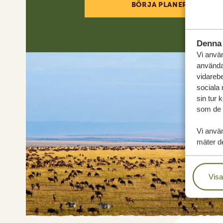
BÖRJA PLANERA DIN RE
Denna 
Vi använ
användar
vidarebe
sociala
sin tur 
som de h
Vi anvä
mäter de
Visa