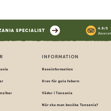
4.9/5
ANIA SPECIALIST
Basera
OR
INFORMATION
zania
Reseinformation
ar
Krav för gula febern
anzibar
Väder i Tanzania
När ska man besöka Tanzania?