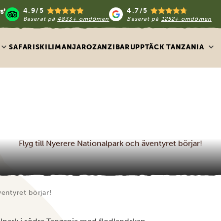
4.9/5
4.7/5
Baserat på
4833+ omdömen
Baserat på
1252+ omdömen
SAFARIS
KILIMANJARO
ZANZIBAR
UPPTÄCK TANZANIA
Flyg till Nyerere Nationalpark och äventyret börjar!
entyret börjar!