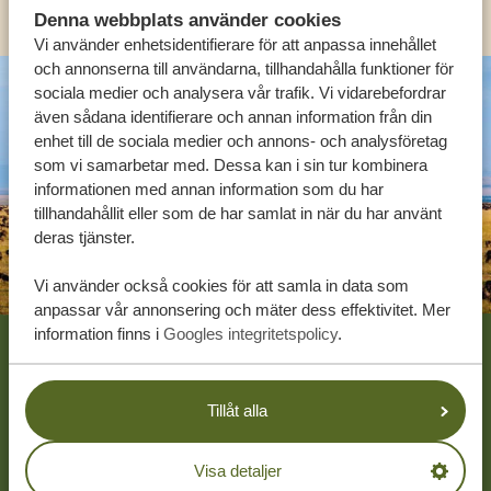
Denna webbplats använder cookies
Vi använder enhetsidentifierare för att anpassa innehållet
och annonserna till användarna, tillhandahålla funktioner för
sociala medier och analysera vår trafik. Vi vidarebefordrar
även sådana identifierare och annan information från din
enhet till de sociala medier och annons- och analysföretag
som vi samarbetar med. Dessa kan i sin tur kombinera
informationen med annan information som du har
tillhandahållit eller som de har samlat in när du har använt
deras tjänster.
Vi använder också cookies för att samla in data som
anpassar vår annonsering och mäter dess effektivitet. Mer
Footer
information finns i
Googles integritetspolicy
.
VÅRA KUNDER REKOMMENDERAR
TANZANIA SPECIALIST
Tillåt alla
4.9/5
Baserat på
4833+ omdömen
4.7/5
Visa detaljer
Baserat på
1252+ omdömen