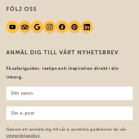
FÖLJ OSS
ANMÄL DIG TILL VÅRT NYHETSBREV
Få safariguider, restips och inspiration direkt i din
inkorg.
Ditt
namn
(Obligatoriskt)
Din
e-
post
(Obligatoriskt)
Genom att anmäla dig till vår e-postlista godkänner du vår
integritetspolicy
.