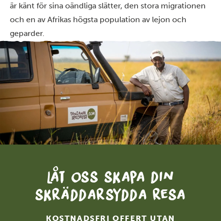
är känt för sina oändliga slätter, den stora migrationen
och en av Afrikas högsta population av lejon och
geparder.
Låt oss skapa din
skräddarsydda resa
KOSTNADSFRI OFFERT UTAN