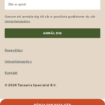
Din
e-
post
(Obligatoriskt)
Genom att anmäla dig till vår e-postlista godkänner du vår
integritetspolicy
.
Resevillkor
Integritetspolicy
Kontakt
© 2026 Tanzania Specialist B.V.