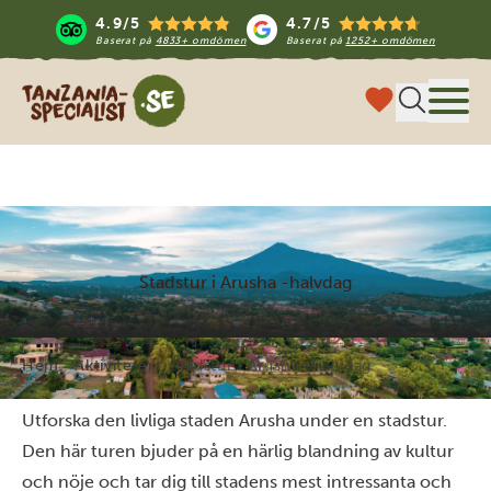
4.9/5
4.7/5
Baserat på
4833+ omdömen
Baserat på
1252+ omdömen
Tanzania Specialist
Meny
Stadstur i Arusha -halvdag
Hem
Aktiviteter
Stadstur i Arusha -halvdag
Utforska den livliga staden Arusha under en stadstur.
Den här turen bjuder på en härlig blandning av kultur
och nöje och tar dig till stadens mest intressanta och