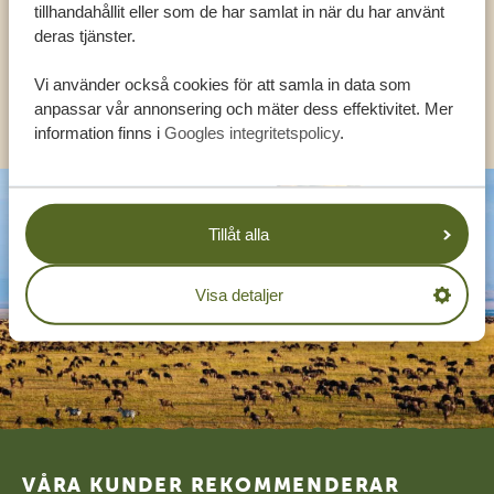
tillhandahållit eller som de har samlat in när du har använt
deras tjänster.
SV:
+31 174 788 108
Vi använder också cookies för att samla in data som
KONTAKT
anpassar vår annonsering och mäter dess effektivitet. Mer
information finns i
Googles integritetspolicy
.
Tillåt alla
Visa detaljer
Footer
VÅRA KUNDER REKOMMENDERAR