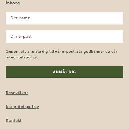
inkorg.
Ditt
namn
(Obligatoriskt)
Din
e-
post
(Obligatoriskt)
Genom att anmäla dig till vår e-postlista godkänner du vår
integritetspolicy
.
Resevillkor
Integritetspolicy
Kontakt