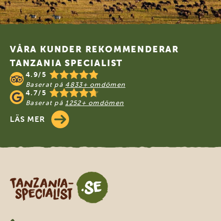
Footer
VÅRA KUNDER REKOMMENDERAR
TANZANIA SPECIALIST
4.9/5
Baserat på
4833+ omdömen
4.7/5
Baserat på
1252+ omdömen
LÄS MER
Tanzania Specialist