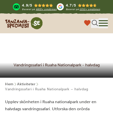
4.9/5
4.7/5
Baserat på
4833+ omdömen
Baserat på
1252+ omdömen
Tanzania Specialist
Meny
Vandringssafari i Ruaha Nationalpark - halvdag
Hem
Aktiviteter
Vandringssafari i Ruaha Nationalpark – halvdag
Upplev skönheten i Ruaha nationalpark under en
halvdags vandringssafari. Utforska den orörda