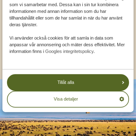
som vi samarbetar med. Dessa kan i sin tur kombinera
informationen med annan information som du har
FÅ PERSONLIG RÅDGIVNING FRÅN VÅRA
tillhandahållit eller som de har samlat in när du har använt
EXPERTER
deras tjänster.
Vi använder också cookies för att samla in data som
SV:
+31 174 788 108
anpassar vår annonsering och mäter dess effektivitet. Mer
information finns i
Googles integritetspolicy
.
KONTAKT
Tillåt alla
Visa detaljer