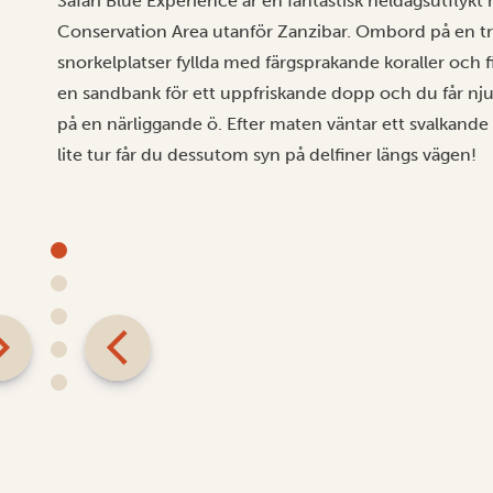
Safari Blue Experience är en fantastisk heldagsutflykt
Conservation Area utanför Zanzibar. Ombord på en trad
snorkelplatser fyllda med färgsprakande koraller och fi
en sandbank för ett uppfriskande dopp och du får njut
på en närliggande ö. Efter maten väntar ett svalka
lite tur får du dessutom syn på delfiner längs vägen!