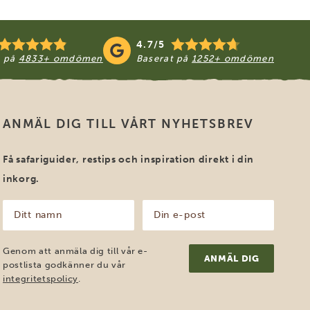
4.7/5
t på
4833+ omdömen
Baserat på
1252+ omdömen
ANMÄL DIG TILL VÅRT NYHETSBREV
Få safariguider, restips och inspiration direkt i din
inkorg.
Ditt
Din
namn
e-
post
(Obligatoriskt)
(Obligatoriskt)
Genom att anmäla dig till vår e-
postlista godkänner du vår
integritetspolicy
.