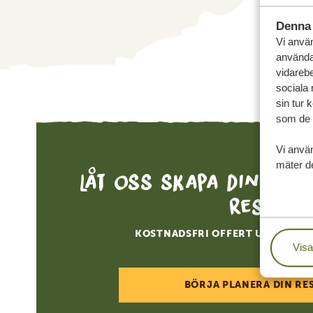
Denna 
Vi använ
användar
vidarebe
sociala
sin tur 
som de h
Vi anvä
mäter de
Låt oss skapa din sk
resa
KOSTNADSFRI OFFERT UTAN FÖR
Visa
BÖRJA PLANERA DIN RE