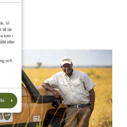
ik. Vi
till de
a kan i
lit eller
ing och
lla