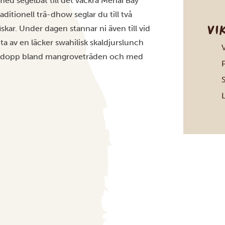
 med segelbåt till det vackra Menai Bay
itionell trä-dhow seglar du till två
VI
skar. Under dagen stannar ni även till vid
a av en läcker swahilisk
skaldjurslunch
nde dopp bland mangroveträden och med
S