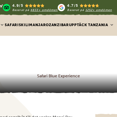
4.9/5
4.7/5
Baserat på
4833+ omdömen
Baserat på
1252+ omdömen
SAFARIS
KILIMANJARO
ZANZIBAR
UPPTÄCK TANZANIA
Safari Blue Experience