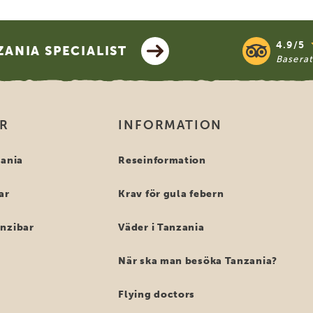
4.9/5
ANIA SPECIALIST
Basera
OR
INFORMATION
zania
Reseinformation
ar
Krav för gula febern
anzibar
Väder i Tanzania
När ska man besöka Tanzania?
Flying doctors