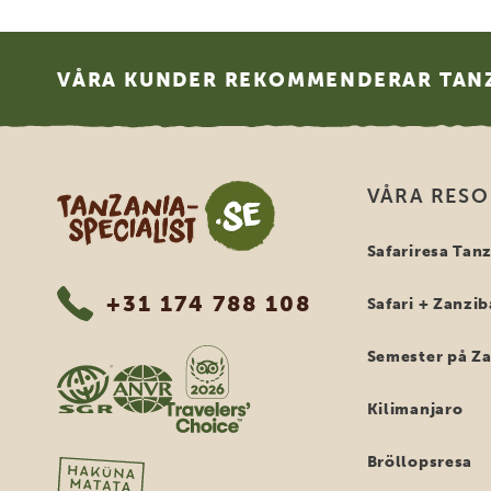
Footer
VÅRA KUNDER REKOMMENDERAR TANZ
Tanzania Specialist
VÅRA RES
Safariresa Tan
+31 174 788 108
Safari + Zanzib
Semester på Z
Kilimanjaro
Bröllopsresa