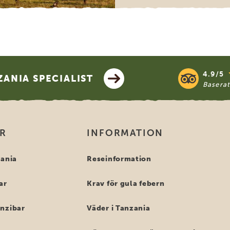
4.9/5
ANIA SPECIALIST
Basera
OR
INFORMATION
zania
Reseinformation
ar
Krav för gula febern
anzibar
Väder i Tanzania