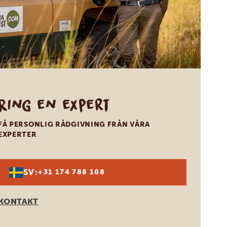
Ring en expert
FÅ PERSONLIG RÅDGIVNING FRÅN VÅRA
EXPERTER
SV:
+31 174 788 108
KONTAKT