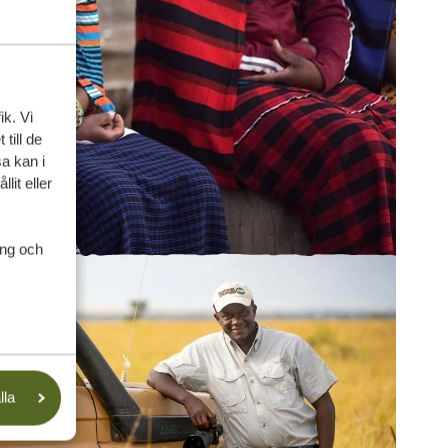
ik. Vi
till de
a kan i
lit eller
ing och
lla