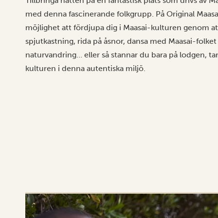
Tillbringa natten på en fantastisk plats som drivs av 
med denna fascinerande folkgrupp. På Original Maasai
möjlighet att fördjupa dig i Maasai-kulturen genom at
spjutkastning, rida på åsnor, dansa med Maasai-folket
naturvandring… eller så stannar du bara på lodgen, ta
kulturen i denna autentiska miljö.