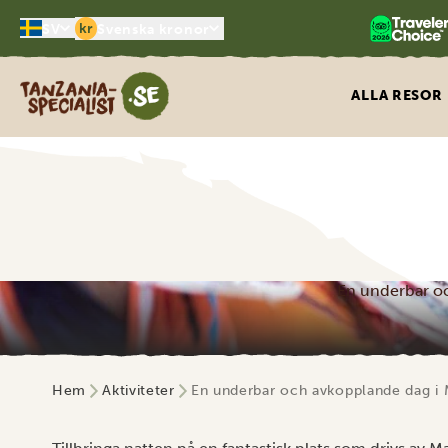
kr
SV
Svenska kronor
Tanzania Specialist
ALLA RESOR
En underbar och
Hem
Aktiviteter
En underbar och avkopplande dag i Ma