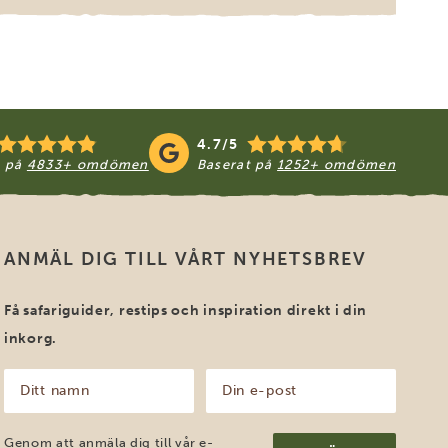
4.7/5
t på
4833+ omdömen
Baserat på
1252+ omdömen
ANMÄL DIG TILL VÅRT NYHETSBREV
Få safariguider, restips och inspiration direkt i din
inkorg.
Ditt
Din
namn
e-
post
(Obligatoriskt)
(Obligatoriskt)
Genom att anmäla dig till vår e-