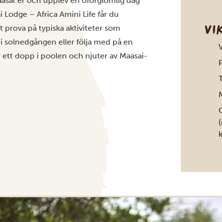
Maasai:er och upplev en oförglömlig dag
 Lodge – Africa Amini Life får du
VI
t prova på typiska aktiviteter som
 i solnedgången eller följa med på en
r ett dopp i poolen och njuter av Maasai-
T
O