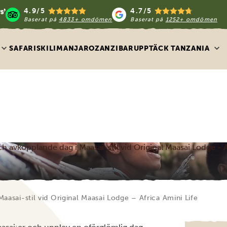
4.9/5
4.7/5
Baserat på
4833+ omdömen
Baserat på
1252+ omdömen
SAFARIS
KILIMANJARO
ZANZIBAR
UPPTÄCK TANZANIA
 avkopplande dag i Maasai-stil vid Original Maasai Lodge - A
asai-stil vid Original Maasai Lodge – Africa Amini Life