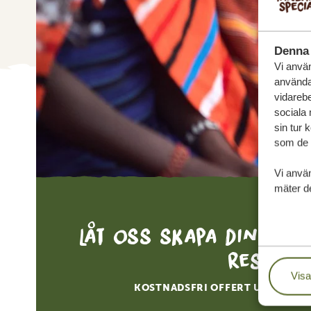
Denna 
Vi använ
användar
vidarebe
sociala
sin tur 
som de h
Vi anvä
mäter de
Låt oss skapa din sk
resa
Visa
KOSTNADSFRI OFFERT UTAN FÖR