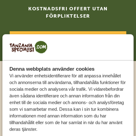
KOSTNADSFRI OFFERT UTAN
FÖRPLIKTELSER
BÖRJA PLANERA DIN RESA
Denna webbplats använder cookies
Vi använder enhetsidentifierare för att anpassa innehållet
Ring en expert
och annonserna till användarna, tillhandahålla funktioner för
sociala medier och analysera vår trafik. Vi vidarebefordrar
FÅ PERSONLIG RÅDGIVNING FRÅN VÅRA
även sådana identifierare och annan information från din
EXPERTER
enhet till de sociala medier och annons- och analysföretag
som vi samarbetar med. Dessa kan i sin tur kombinera
informationen med annan information som du har
tillhandahållit eller som de har samlat in när du har använt
SV:
+31 174 788 108
deras tjänster.