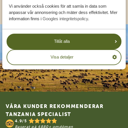
Vi använder också cookies för att samla in data som
KONTAKT
anpassar vår annonsering och mäter dess effektivitet. Mer
information finns i
Googles integritetspolicy
.
Tillåt alla
Visa detaljer
Footer
VÅRA KUNDER REKOMMENDERAR
TANZANIA SPECIALIST
4.9/5
Baserat på
4880+ omdömen