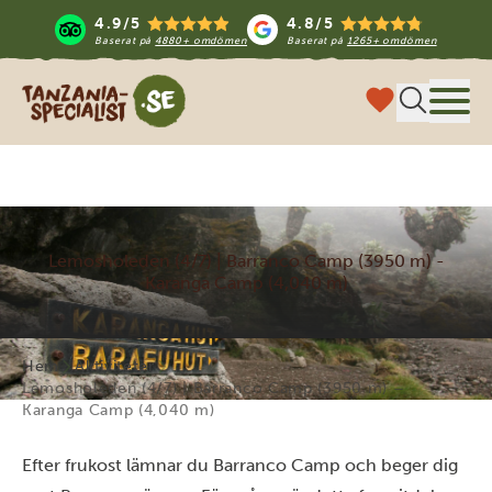
4.9/5
4.8/5
Baserat på
4880+ omdömen
Baserat på
1265+ omdömen
Tanzania Specialist
Meny
Lemosholeden (4/7) | Barranco Camp (3950 m) -
Karanga Camp (4,040 m)
Hem
Aktiviteter
Lemosholeden (4/7) | Barranco Camp (3950 m) –
Karanga Camp (4,040 m)
Efter frukost lämnar du Barranco Camp och beger dig