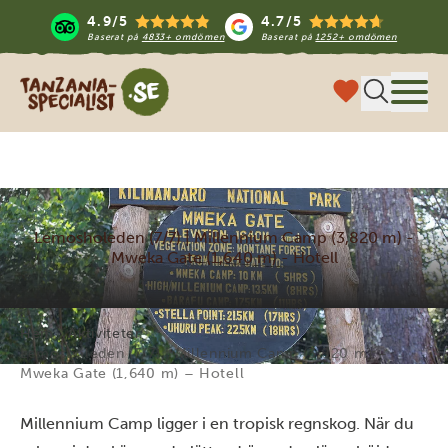
4.9/5
4.7/5
Baserat på
4833+ omdömen
Baserat på
1252+ omdömen
Tanzania Specialist
Meny
Lemosholeden (7/7) | Millennium Camp (3,820 m) -
Mweka Gate (1,640 m) - Hotell
Hem
Aktiviteter
Lemosholeden (7/7) | Millennium Camp (3,820 m) –
Mweka Gate (1,640 m) – Hotell
Millennium Camp ligger i en tropisk regnskog. När du