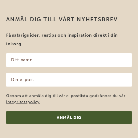
ANMÄL DIG TILL VÅRT NYHETSBREV
Få safariguider, restips och inspiration direkt i din
inkorg.
Ditt
namn
(Obligatoriskt)
Din
e-
post
(Obligatoriskt)
Genom att anmäla dig till vår e-postlista godkänner du vår
integritetspolicy
.