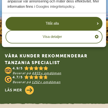
anpassar vår annonsering och mäter dess effektivitet. Mer
information finns i
Googles integritetspolicy
.
Tillåt alla
Visa detaljer
Footer
VÅRA KUNDER REKOMMENDERAR
TANZANIA SPECIALIST
4.9/5
Baserat på
4833+ omdömen
4.7/5
Baserat på
1252+ omdömen
LÄS MER