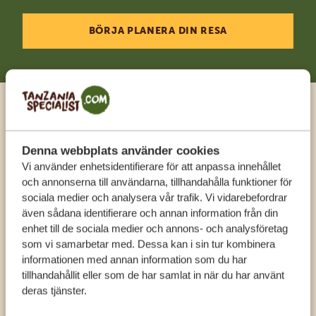
BÖRJA PLANERA DIN RESA
Ring en expert
Denna webbplats använder cookies
FÅ PERSONLIG RÅDGIVNING FRÅN VÅRA
Vi använder enhetsidentifierare för att anpassa innehållet
EXPERTER
och annonserna till användarna, tillhandahålla funktioner för
sociala medier och analysera vår trafik. Vi vidarebefordrar
även sådana identifierare och annan information från din
enhet till de sociala medier och annons- och analysföretag
SV:
+31 174 788 108
som vi samarbetar med. Dessa kan i sin tur kombinera
informationen med annan information som du har
KONTAKT
tillhandahållit eller som de har samlat in när du har använt
deras tjänster.