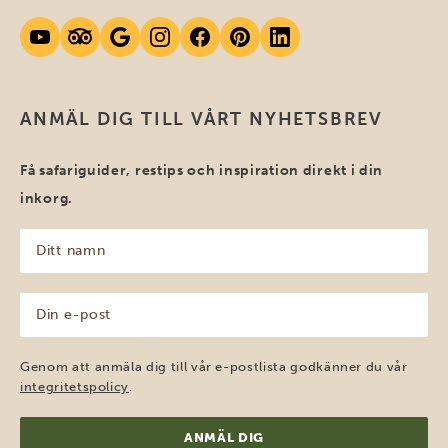
ANMÄL DIG TILL VÅRT NYHETSBREV
Få safariguider, restips och inspiration direkt i din
inkorg.
Ditt
namn
(Obligatoriskt)
Din
e-
post
(Obligatoriskt)
Genom att anmäla dig till vår e-postlista godkänner du vår
integritetspolicy
.