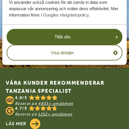
Vi använder också cookies för att samla in data som
anpassar vår annonsering och mäter dess effektivitet. Mer
information finns i
Googles integritetspolicy
.
Tillåt alla
Visa detaljer
Footer
VÅRA KUNDER REKOMMENDERAR
TANZANIA SPECIALIST
4.9/5
Baserat på
4833+ omdömen
4.7/5
Baserat på
1252+ omdömen
LÄS MER