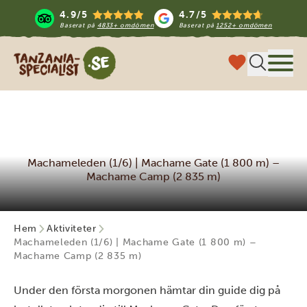
4.9/5
4.7/5
Baserat på
4833+ omdömen
Baserat på
1252+ omdömen
Tanzania Specialist
Meny
Machameleden (1/6) | Machame Gate (1 800 m) –
Machame Camp (2 835 m)
Hem
Aktiviteter
Machameleden (1/6) | Machame Gate (1 800 m) –
Machame Camp (2 835 m)
Under den första morgonen hämtar din guide dig på