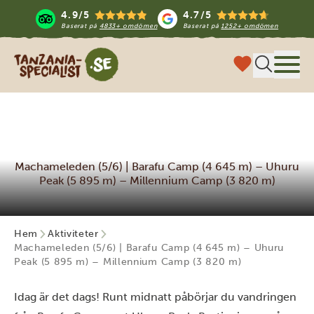
4.9/5
4.7/5
Baserat på
4833+ omdömen
Baserat på
1252+ omdömen
Tanzania Specialist
Meny
Machameleden (5/6) | Barafu Camp (4 645 m) – Uhuru
Peak (5 895 m) – Millennium Camp (3 820 m)
Hem
Aktiviteter
Machameleden (5/6) | Barafu Camp (4 645 m) – Uhuru
Peak (5 895 m) – Millennium Camp (3 820 m)
Idag är det dags! Runt midnatt påbörjar du vandringen