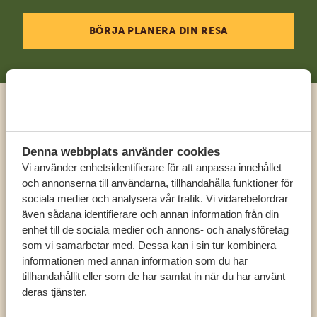
BÖRJA PLANERA DIN RESA
Ring en expert
Denna webbplats använder cookies
FÅ PERSONLIG RÅDGIVNING FRÅN VÅRA
Vi använder enhetsidentifierare för att anpassa innehållet
EXPERTER
och annonserna till användarna, tillhandahålla funktioner för
sociala medier och analysera vår trafik. Vi vidarebefordrar
även sådana identifierare och annan information från din
enhet till de sociala medier och annons- och analysföretag
SV:
+31 174 788 108
som vi samarbetar med. Dessa kan i sin tur kombinera
informationen med annan information som du har
KONTAKT
tillhandahållit eller som de har samlat in när du har använt
deras tjänster.