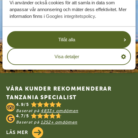
Vi använder också cookies för att samla in data som
anpassar vår annonsering och mäter dess effektivitet. Mer
information finns i
Googles integritetspolicy
.
Tillåt alla
Visa detaljer
Footer
VÅRA KUNDER REKOMMENDERAR
TANZANIA SPECIALIST
4.9/5
Baserat på
4833+ omdömen
4.7/5
Baserat på
1252+ omdömen
LÄS MER