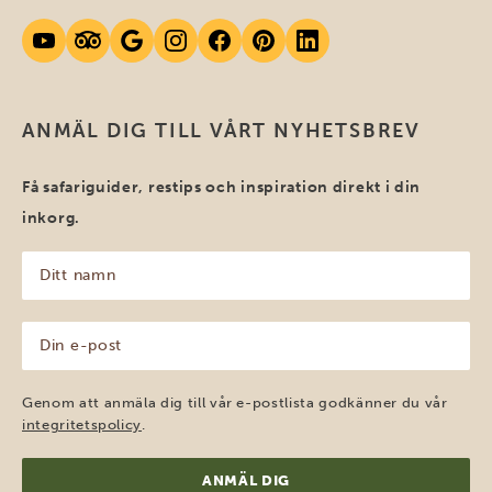
ANMÄL DIG TILL VÅRT NYHETSBREV
Få safariguider, restips och inspiration direkt i din
inkorg.
Ditt
namn
(Obligatoriskt)
Din
e-
post
(Obligatoriskt)
Genom att anmäla dig till vår e-postlista godkänner du vår
integritetspolicy
.