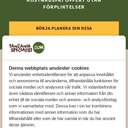
KOSTNADSFRI OFFERT UTAN
FÖRPLIKTELSER
BÖRJA PLANERA DIN RESA
Ring en expert
Denna webbplats använder cookies
Vi använder enhetsidentifierare för att anpassa innehållet
och annonserna till användarna, tillhandahålla funktioner för
FÅ PERSONLIG RÅDGIVNING FRÅN VÅRA
sociala medier och analysera vår trafik. Vi vidarebefordrar
EXPERTER
även sådana identifierare och annan information från din
enhet till de sociala medier och annons- och analysföretag
som vi samarbetar med. Dessa kan i sin tur kombinera
SV:
+31 174 788 108
informationen med annan information som du har
tillhandahållit eller som de har samlat in när du har använt
deras tjänster.
KONTAKT