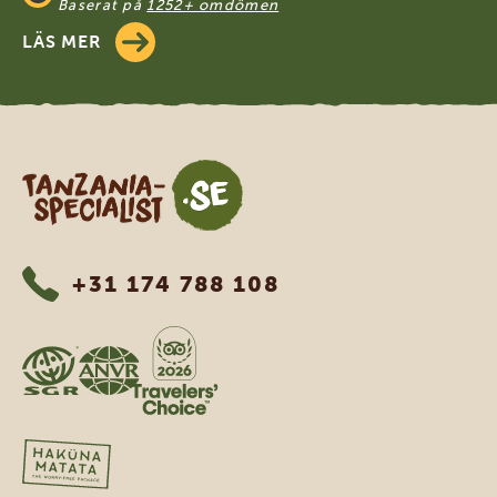
Baserat på
1252+ omdömen
LÄS MER
Tanzania Specialist
+31 174 788 108