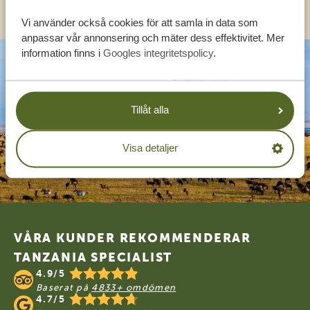
Vi använder också cookies för att samla in data som
anpassar vår annonsering och mäter dess effektivitet. Mer
information finns i
Googles integritetspolicy
.
Tillåt alla
Visa detaljer
Footer
VÅRA KUNDER REKOMMENDERAR
TANZANIA SPECIALIST
4.9/5
Baserat på
4833+ omdömen
4.7/5