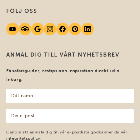
FÖLJ OSS
ANMÄL DIG TILL VÅRT NYHETSBREV
Få safariguider, restips och inspiration direkt i din
inkorg.
Ditt
namn
(Obligatoriskt)
Din
e-
post
(Obligatoriskt)
Genom att anmäla dig till vår e-postlista godkänner du vår
integritetspolicy
.