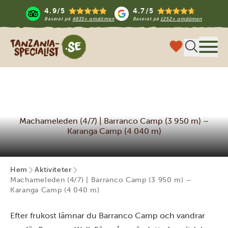
4.9/5
4.7/5
Baserat på
4833+ omdömen
Baserat på
1252+ omdömen
Tanzania Specialist
Meny
Machameleden (4/7) | Barranco Camp (3 950 m) –
Karanga Camp (4 040 m)
Hem
Aktiviteter
Machameleden (4/7) | Barranco Camp (3 950 m) –
Karanga Camp (4 040 m)
Efter frukost lämnar du Barranco Camp och vandrar