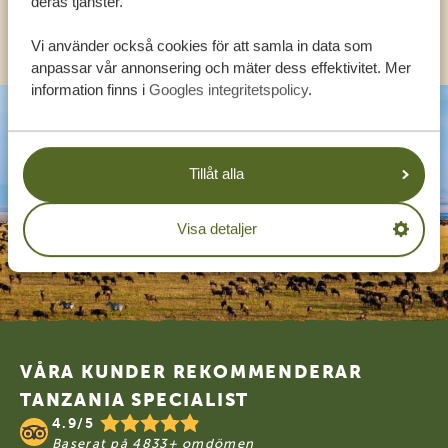
deras tjänster.
KONTAKT
Vi använder också cookies för att samla in data som
anpassar vår annonsering och mäter dess effektivitet. Mer
information finns i
Googles integritetspolicy
.
Tillåt alla
Visa detaljer
Footer
VÅRA KUNDER REKOMMENDERAR
TANZANIA SPECIALIST
4.9/5
Baserat på
4833+ omdömen