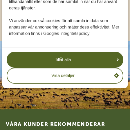
tillhandahållit eller som de har samlat in när du har använt
SV:
+31 174 788 108
deras tjänster.
Vi använder också cookies för att samla in data som
KONTAKT
anpassar vår annonsering och mäter dess effektivitet. Mer
information finns i
Googles integritetspolicy
.
Tillåt alla
Visa detaljer
Footer
VÅRA KUNDER REKOMMENDERAR