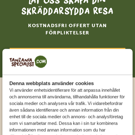
Låt oss skapa din
skräddarsydda resa
KOSTNADSFRI OFFERT UTAN
FÖRPLIKTELSER
BÖRJA PLANERA DIN RESA
Denna webbplats använder cookies
Vi använder enhetsidentifierare för att anpassa innehållet
Ring en expert
och annonserna till användarna, tillhandahålla funktioner för
sociala medier och analysera vår trafik. Vi vidarebefordrar
även sådana identifierare och annan information från din
FÅ PERSONLIG RÅDGIVNING FRÅN VÅRA
enhet till de sociala medier och annons- och analysföretag
EXPERTER
som vi samarbetar med. Dessa kan i sin tur kombinera
informationen med annan information som du har