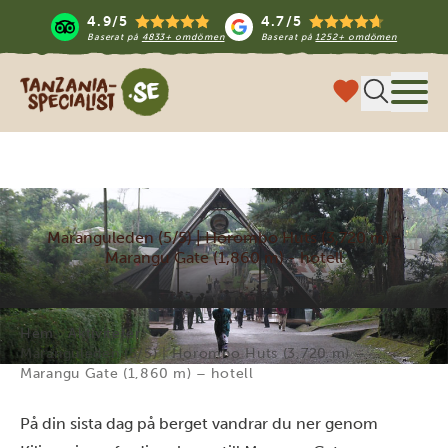
4.9/5
4.7/5
Baserat på
4833+ omdömen
Baserat på
1252+ omdömen
Tanzania Specialist
Meny
Maranguleden (5/5) | Horombo Huts (3,720 m) -
Marangu Gate (1,860 m) - hotell
Hem
Aktiviteter
Maranguleden (5/5) | Horombo Huts (3,720 m) –
Marangu Gate (1,860 m) – hotell
På din sista dag på berget vandrar du ner genom