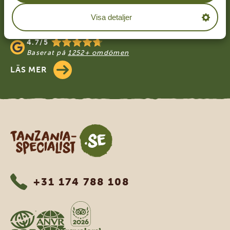
TANZANIA SPECIALIST
Visa detaljer
4.9/5
Baserat på
4833+ omdömen
4.7/5
Baserat på
1252+ omdömen
LÄS MER
Tanzania Specialist
+31 174 788 108