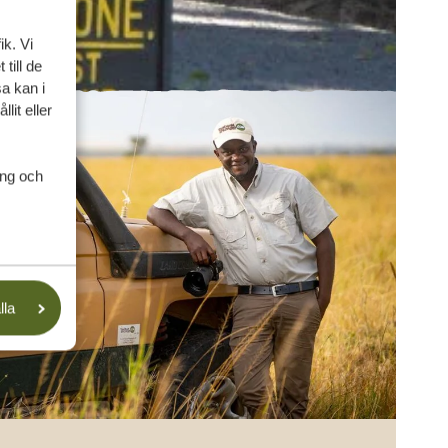
ik. Vi
till de
a kan i
lit eller
ing och
lla