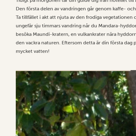
Tidigt på morgonen tar din guide dig från hotellet ti
Den första delen av vandringen går genom kaffe- oc
Ta tillfället i akt att njuta av den frodiga vegetationen 
ungefär sju timmars vandring når du Mandara-hyddorn
besöka Maundi-kratern, en vulkankrater nära hyddorna,
den vackra naturen. Eftersom detta är din första dag 
mycket vatten!