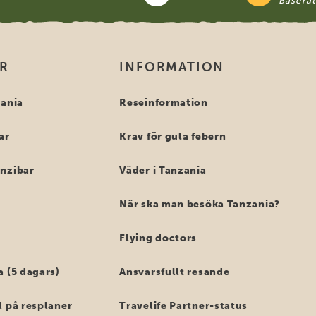
Basera
OR
INFORMATION
zania
Reseinformation
ar
Krav för gula febern
anzibar
Väder i Tanzania
När ska man besöka Tanzania?
Flying doctors
a (5 dagars)
Ansvarsfullt resande
l på resplaner
Travelife Partner-status