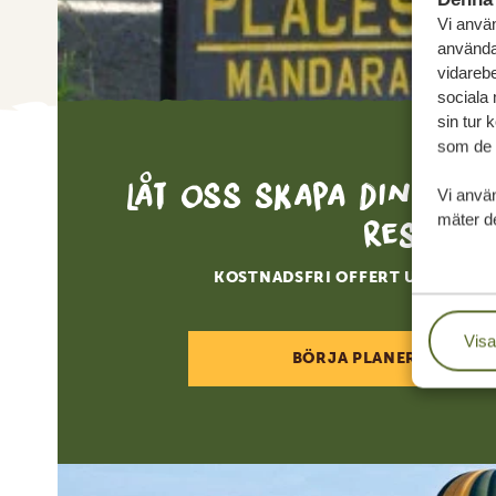
Vi använ
användar
vidarebe
sociala
sin tur 
som de h
Låt oss skapa din sk
Vi anvä
mäter de
resa
KOSTNADSFRI OFFERT UTAN FÖR
Visa
BÖRJA PLANERA DIN RE