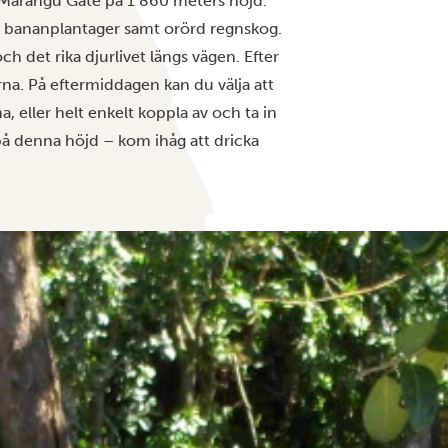
ll Marangu Gate på 1 860 meters höjd.
h bananplantager samt orörd regnskog.
och det rika djurlivet längs vägen. Efter
a. På eftermiddagen kan du välja att
 eller helt enkelt koppla av och ta in
på denna höjd – kom ihåg att dricka