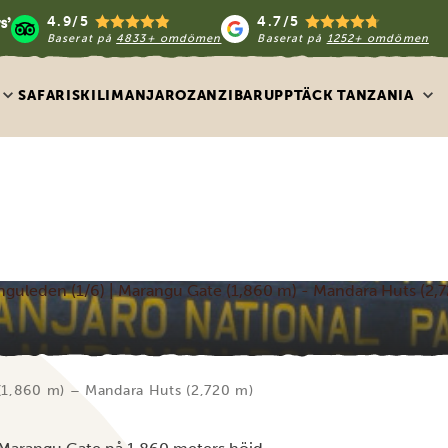
4.9/5
4.7/5
Baserat på
4833+ omdömen
Baserat på
1252+ omdömen
SAFARIS
KILIMANJARO
ZANZIBAR
UPPTÄCK TANZANIA
guleden (1/6) | Marangu Gate (1,860 m) - Mandara Huts (2,
(1,860 m) – Mandara Huts (2,720 m)