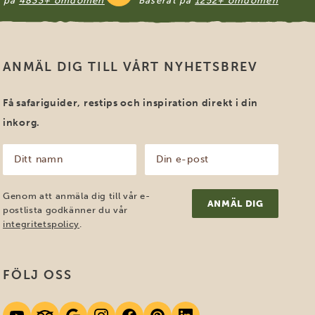
t på
4833+ omdömen
Baserat på
1252+ omdömen
ANMÄL DIG TILL VÅRT NYHETSBREV
Få safariguider, restips och inspiration direkt i din
inkorg.
Ditt
Din
namn
e-
post
(Obligatoriskt)
(Obligatoriskt)
Genom att anmäla dig till vår e-
postlista godkänner du vår
integritetspolicy
.
FÖLJ OSS