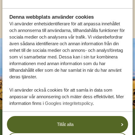
SV:
+31 174 788 108
Denna webbplats använder cookies
KONTAKT
Vi använder enhetsidentifierare för att anpassa innehållet
och annonserna till användarna, tillhandahålla funktioner för
sociala medier och analysera vår trafik. Vi vidarebefordrar
även sådana identifierare och annan information från din
enhet till de sociala medier och annons- och analysföretag
som vi samarbetar med. Dessa kan i sin tur kombinera
informationen med annan information som du har
tillhandahållit eller som de har samlat in när du har använt
deras tjänster.
Vi använder också cookies för att samla in data som
anpassar vår annonsering och mäter dess effektivitet. Mer
information finns i
Googles integritetspolicy
.
Footer
VÅRA KUNDER REKOMMENDERAR
Tillåt alla
TANZANIA SPECIALIST