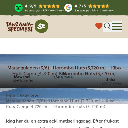
4.9/5
4.7/5
Baserat på
4833+ omdömen
Baserat på
1252+ omdömen
Tanzania Specialist
Meny
Maranguleden (3/6) | Horombo Huts (3,720 m) – Kibo
Huts Camp (4,720 m) – Horombo Huts (3,720 m)
Hem
Aktiviteter
Maranguleden (3/6) | Horombo Huts (3,720 m) – Kibo
Huts Camp (4,720 m) – Horombo Huts (3,720 m)
Idag har du en extra acklimatiseringsdag. Efter frukost