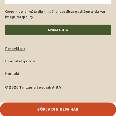
post
(Obligatoriskt)
Genom att anmäla dig till vår e-postlista godkänner du vår
integritetspolicy
.
Resevillkor
Integritetspolicy
Kontakt
© 2026 Tanzania Specialist B.V.
BÖRJA DIN RESA HÄR