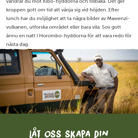
vandrar du mot Kibo-hyddorna och tillbaka. Det ger
kroppen gott om tid att vänja sig vid höjden. Efter
lunch har du möjlighet att ta några bilder av Mawenzi-
vulkanen, utforska området eller bara vila. Sov gott
ännu en natt i Horombo-hyddorna för att vara redo för
nästa dag.
Låt oss skapa din