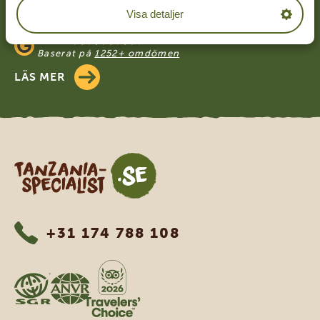
4.9/5
Visa detaljer
Baserat på
4833+ omdömen
4.7/5
Baserat på
1252+ omdömen
LÄS MER
Tanzania Specialist
+31 174 788 108