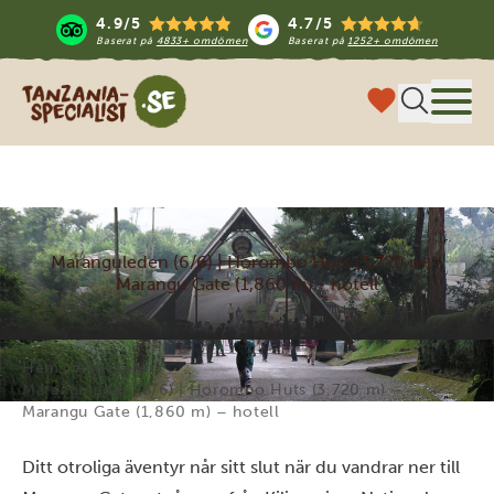
4.9/5
4.7/5
Baserat på
4833+ omdömen
Baserat på
1252+ omdömen
Tanzania Specialist
Meny
Maranguleden (6/6) | Horombo Huts (3,720 m) -
Marangu Gate (1,860 m) - hotell
Hem
Aktiviteter
Maranguleden (6/6) | Horombo Huts (3,720 m) –
Marangu Gate (1,860 m) – hotell
Ditt otroliga äventyr når sitt slut när du vandrar ner till