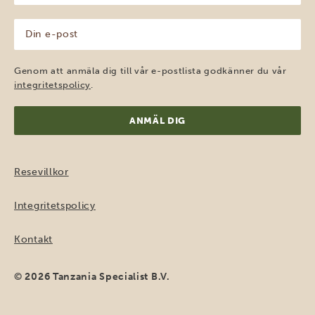
(Obligatoriskt)
Din
e-
post
(Obligatoriskt)
Genom att anmäla dig till vår e-postlista godkänner du vår
integritetspolicy
.
Resevillkor
Integritetspolicy
Kontakt
© 2026 Tanzania Specialist B.V.