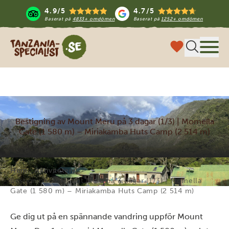
4.9/5
4.7/5
Baserat på
4833+ omdömen
Baserat på
1252+ omdömen
Tanzania Specialist
Meny
Bestigning av Mount Meru på 3 dagar (1/3) | Momella
Gate (1 580 m) – Miriakamba Huts Camp (2 514 m)
Hem
Aktiviteter
Bestigning av Mount Meru på 3 dagar (1/3) | Momella
Gate (1 580 m) – Miriakamba Huts Camp (2 514 m)
Ge dig ut på en spännande vandring uppför Mount