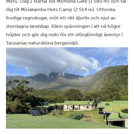
Meru. Dag 1 startar vid Momella Gate (1 580 m) och tar
dig till Miriakamba Huts Camp (2 514 m). Utforska
frodiga regnskogar, möt ett rikt djurliv och njut av
storslagna landskap. Känn spänningen i att nå högre
höjder och gör dig redo för ett oförglömligt äventyr i
Tanzanias natursköna bergsmiljö.