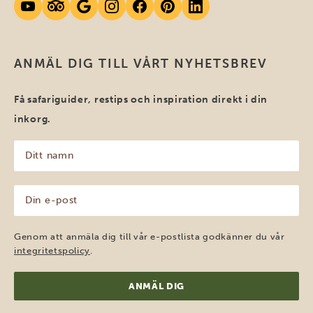
ANMÄL DIG TILL VÅRT NYHETSBREV
Få safariguider, restips och inspiration direkt i din
inkorg.
Ditt
namn
(Obligatoriskt)
Din
e-
post
(Obligatoriskt)
Genom att anmäla dig till vår e-postlista godkänner du vår
integritetspolicy
.