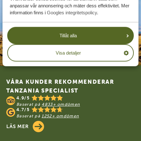
anpassar vår annonsering och mäter dess effektivitet. Mer
information finns i
Googles integritetspolicy
.
Tillåt alla
Visa detaljer
Footer
VÅRA KUNDER REKOMMENDERAR
TANZANIA SPECIALIST
4.9/5
Baserat på
4833+ omdömen
4.7/5
Baserat på
1252+ omdömen
LÄS MER