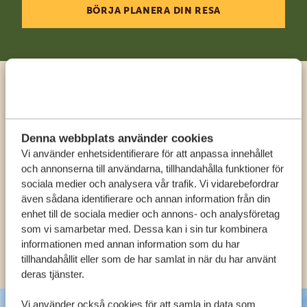
BÖRJA PLANERA DIN RESA
Ring en expert
Denna webbplats använder cookies
FÅ PERSONLIG RÅDGIVNING FRÅN VÅRA
Vi använder enhetsidentifierare för att anpassa innehållet
EXPERTER
och annonserna till användarna, tillhandahålla funktioner för
sociala medier och analysera vår trafik. Vi vidarebefordrar
även sådana identifierare och annan information från din
SV:
+31 174 788 108
enhet till de sociala medier och annons- och analysföretag
som vi samarbetar med. Dessa kan i sin tur kombinera
informationen med annan information som du har
KONTAKT
tillhandahållit eller som de har samlat in när du har använt
deras tjänster.
Vi använder också cookies för att samla in data som