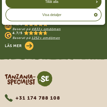
Footer
Tillåt alla
VÅRA KUNDER REKOMMENDERAR
Visa detaljer
TANZANIA SPECIALIST
4.9/5
Baserat på
4833+ omdömen
4.7/5
Baserat på
1252+ omdömen
LÄS MER
Tanzania Specialist
+31 174 788 108