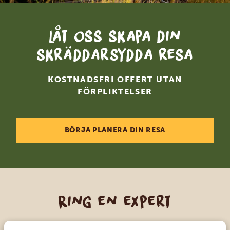
Låt oss skapa din
skräddarsydda resa
KOSTNADSFRI OFFERT UTAN
FÖRPLIKTELSER
BÖRJA PLANERA DIN RESA
Ring en expert
FÅ PERSONLIG RÅDGIVNING FRÅN VÅRA