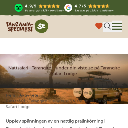
4.9/5
4.7/5
Baserat på
4833+ omdömen
Baserat på
1252+ omdömen
Tanzania Specialist
Meny
Nattsafari i Tarangire - under din vistelse på Tarangire
Safari Lodge
Hem
Aktiviteter
Nattsafari i Tarangire – under din vistelse på Tarangire
Safari Lodge
Upplev spänningen av en nattlig pralinkörning i