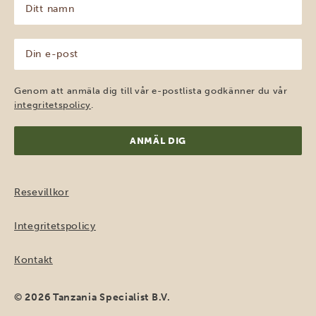
namn
(Obligatoriskt)
Din
e-
post
(Obligatoriskt)
Genom att anmäla dig till vår e-postlista godkänner du vår
integritetspolicy
.
Resevillkor
Integritetspolicy
Kontakt
© 2026 Tanzania Specialist B.V.