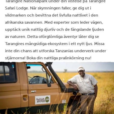
Tarangire Nationalpark under din vistelse på Tarangire
Safari Lodge. När skymningen faller, ge dig ut i
vildmarken och bevittna det livfulla nattlivet i den
afrikanska savannen. Med experter som leder vägen,
upptäck unik nattlig djurliv och de fängslande ljuden
av naturen. Detta oförglömliga äventyr låter dig se
Tarangires mångsidiga ekosystem i ett nytt ljus. Missa
inte din chans att utforska Tanzanias underverk under
stjärnorna! Boka din nattliga pralinkörning nu!