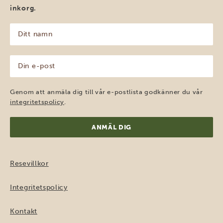
inkorg.
Ditt
namn
(Obligatoriskt)
Din
e-
post
(Obligatoriskt)
Genom att anmäla dig till vår e-postlista godkänner du vår
integritetspolicy
.
Resevillkor
Integritetspolicy
Kontakt