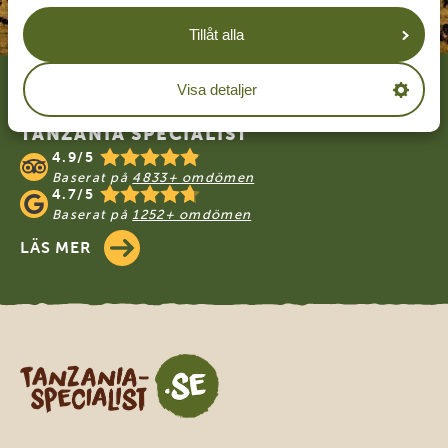
Tillåt alla
Footer
Visa detaljer
VÅRA KUNDER REKOMMENDERAR
TANZANIA SPECIALIST
4.9/5
Baserat på
4833+ omdömen
4.7/5
Baserat på
1252+ omdömen
LÄS MER
Tanzania Specialist