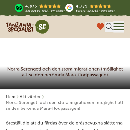
4.9/5
4.7/5
Baserat på
4833+ omdömen
Baserat på
1252+ omdömen
Tanzania Specialist
Meny
Norra Serengeti och den stora migrationen (möjlighet
att se den berömda Mara-flodpassagen)
Hem
Aktiviteter
Norra Serengeti och den stora migrationen (möjlighet att
se den berömda Mara-flodpassagen)
öreställ dig att du färdas över de gräsbevuxna slätterna