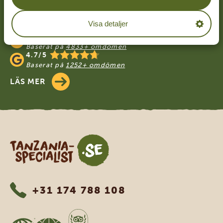
VÅRA KUNDER REKOMMENDERAR
Visa detaljer
TANZANIA SPECIALIST
4.9/5
Baserat på
4833+ omdömen
4.7/5
Baserat på
1252+ omdömen
LÄS MER
Tanzania Specialist
+31 174 788 108