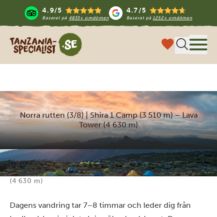
4.9/5
4.7/5
Baserat på
4833+ omdömen
Baserat på
1252+ omdömen
Tanzania Specialist
Meny
Norra rutten (3/8) | Shira 1 Camp (3 510 m) – Lava
Tower (4 630 m)
Hem
Aktiviteter
Norra rutten (3/8) | Shira 1 Camp (3 510 m) – Lava Tower
(4 630 m)
Dagens vandring tar 7–8 timmar och leder dig från