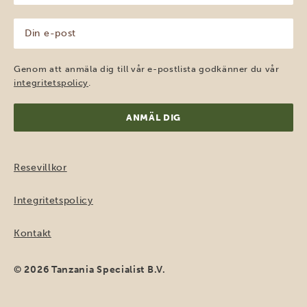
(Obligatoriskt)
Din
e-
post
(Obligatoriskt)
Genom att anmäla dig till vår e-postlista godkänner du vår
integritetspolicy
.
Resevillkor
Integritetspolicy
Kontakt
© 2026 Tanzania Specialist B.V.