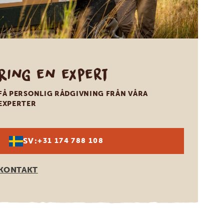
Ring en expert
FÅ PERSONLIG RÅDGIVNING FRÅN VÅRA
EXPERTER
SV:
+31 174 788 108
KONTAKT