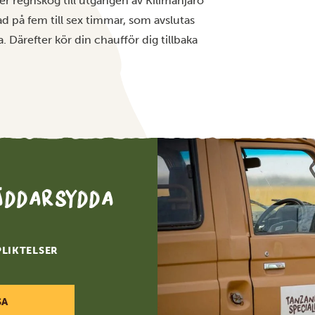
r regnskog till utgången av Kilimanjaro
d på fem till sex timmar, som avslutas
. Därefter kör din chaufför dig tillbaka
räddarsydda
PLIKTELSER
SA