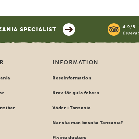
4.9/5
ANIA SPECIALIST
Basera
OR
INFORMATION
zania
Reseinformation
ar
Krav för gula febern
anzibar
Väder i Tanzania
När ska man besöka Tanzania?
Flying doctors