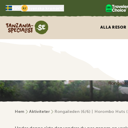
kr
SV
Svenska kronor
Tanzania Specialist
ALLA RESOR
Rongaile
Hem
Aktiviteter
Rongaileden (6/6) | Horombo Huts 