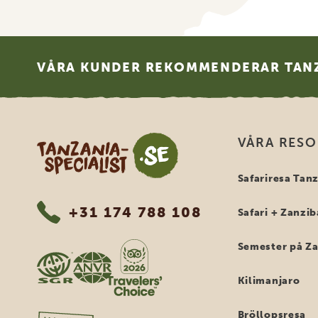
Footer
VÅRA KUNDER REKOMMENDERAR TANZ
Tanzania Specialist
VÅRA RES
Safariresa Tan
+31 174 788 108
Safari + Zanzib
Semester på Z
Kilimanjaro
Bröllopsresa