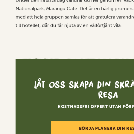
Under denna sista dag vandrar du ner genom en vacke
Nationalpark, Marangu Gate. Det är en härlig promena
med att hela gruppen samlas för att gratulera varandra
till hotellet, där du får njuta av en välförtjänt vila.
Låt oss skapa din sk
resa
KOSTNADSFRI OFFERT UTAN FÖR
BÖRJA PLANERA DIN RE