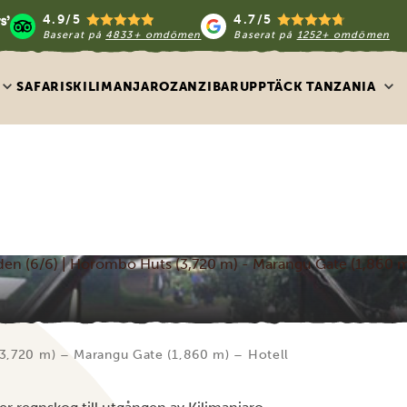
4.9/5
4.7/5
Baserat på
4833+ omdömen
Baserat på
1252+ omdömen
SAFARIS
KILIMANJARO
ZANZIBAR
UPPTÄCK TANZANIA
den (6/6) | Horombo Huts (3,720 m) - Marangu Gate (1,860 m)
(3,720 m) – Marangu Gate (1,860 m) – Hotell