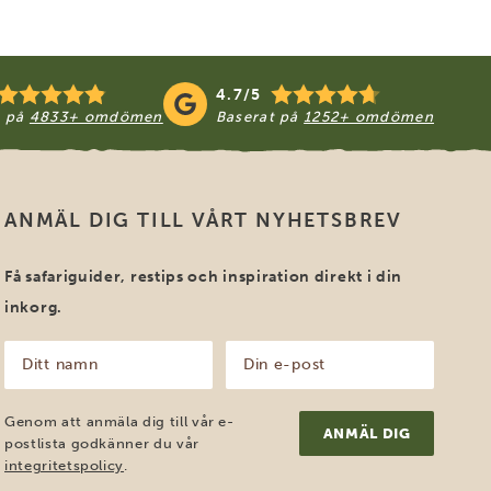
4.7/5
t på
4833+ omdömen
Baserat på
1252+ omdömen
ANMÄL DIG TILL VÅRT NYHETSBREV
Få safariguider, restips och inspiration direkt i din
inkorg.
Ditt
Din
namn
e-
post
(Obligatoriskt)
(Obligatoriskt)
Genom att anmäla dig till vår e-
postlista godkänner du vår
integritetspolicy
.