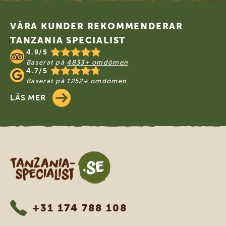
Footer
VÅRA KUNDER REKOMMENDERAR
TANZANIA SPECIALIST
4.9/5
Baserat på
4833+ omdömen
4.7/5
Baserat på
1252+ omdömen
LÄS MER
Tanzania Specialist
+31 174 788 108