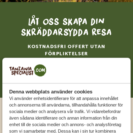
Låt oss skapa din
skräddarsydda resa
KOSTNADSFRI OFFERT UTAN
FÖRPLIKTELSER
BÖRJA PLANERA DIN RESA
Denna webbplats använder cookies
Vi använder enhetsidentifierare för att anpassa innehållet
och annonserna till användarna, tillhandahålla funktioner för
sociala medier och analysera vår trafik. Vi vidarebefordrar
Ring en expert
även sådana identifierare och annan information från din
enhet till de sociala medier och annons- och analysföretag
FÅ PERSONLIG RÅDGIVNING FRÅN VÅRA
som vi samarbetar med. Dessa kan i sin tur kombinera