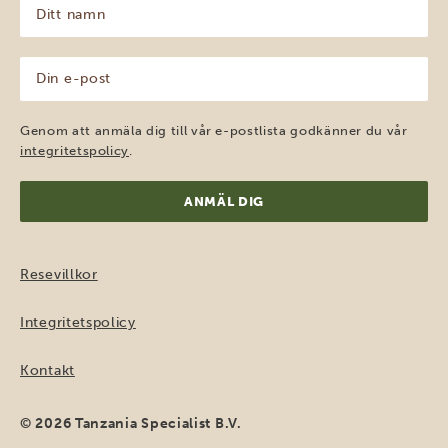
Ditt
namn
(Obligatoriskt)
Din
e-
post
(Obligatoriskt)
Genom att anmäla dig till vår e-postlista godkänner du vår
integritetspolicy
.
Resevillkor
Integritetspolicy
Kontakt
© 2026 Tanzania Specialist B.V.