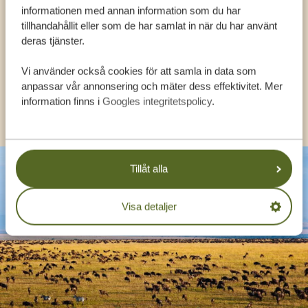
informationen med annan information som du har
EXPERTER
tillhandahållit eller som de har samlat in när du har använt
deras tjänster.
SV:
+31 174 788 108
Vi använder också cookies för att samla in data som
anpassar vår annonsering och mäter dess effektivitet. Mer
information finns i
Googles integritetspolicy
.
KONTAKT
Tillåt alla
Visa detaljer