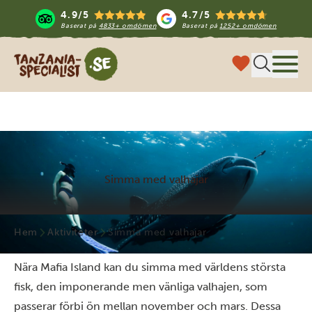
4.9/5
4.7/5
Baserat på
4833+ omdömen
Baserat på
1252+ omdömen
Tanzania Specialist
Meny
Simma med valhajar
Hem
Aktiviteter
Simma med valhajar
Nära Mafia Island kan du simma med världens största
fisk, den imponerande men vänliga valhajen, som
passerar förbi ön mellan november och mars. Dessa