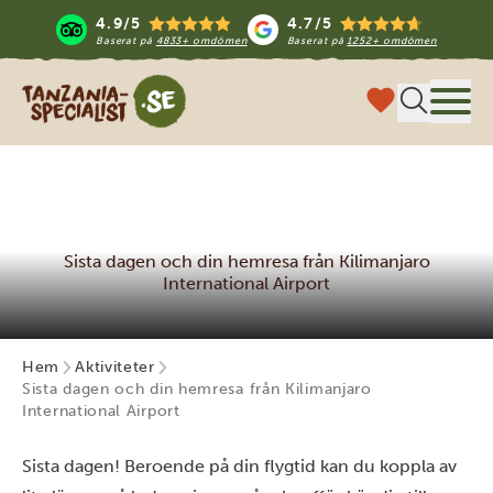
4.9/5
4.7/5
Baserat på
4833+ omdömen
Baserat på
1252+ omdömen
Tanzania Specialist
Meny
Sista dagen och din hemresa från Kilimanjaro
International Airport
Hem
Aktiviteter
Sista dagen och din hemresa från Kilimanjaro
International Airport
Sista dagen! Beroende på din flygtid kan du koppla av