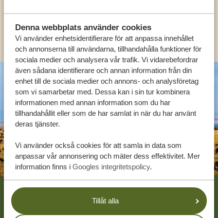
SV:
+31 174 788 108
Denna webbplats använder cookies
KONTAKT
Vi använder enhetsidentifierare för att anpassa innehållet
och annonserna till användarna, tillhandahålla funktioner för
sociala medier och analysera vår trafik. Vi vidarebefordrar
även sådana identifierare och annan information från din
enhet till de sociala medier och annons- och analysföretag
som vi samarbetar med. Dessa kan i sin tur kombinera
informationen med annan information som du har
tillhandahållit eller som de har samlat in när du har använt
deras tjänster.
Vi använder också cookies för att samla in data som
anpassar vår annonsering och mäter dess effektivitet. Mer
information finns i
Googles integritetspolicy
.
Footer
VÅRA KUNDER REKOMMENDERAR
Tillåt alla
TANZANIA SPECIALIST