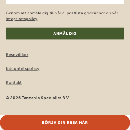
post
(Obligatoriskt)
Genom att anmäla dig till vår e-postlista godkänner du vår
integritetspolicy
.
Resevillkor
Integritetspolicy
Kontakt
© 2026 Tanzania Specialist B.V.
BÖRJA DIN RESA HÄR