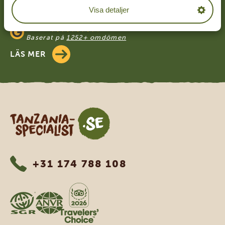
4.9/5
Visa detaljer
Baserat på
4833+ omdömen
4.7/5
Baserat på
1252+ omdömen
LÄS MER
Tanzania Specialist
+31 174 788 108