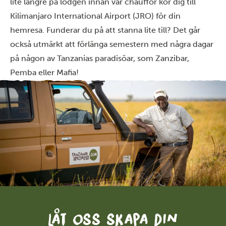
lite längre på lodgen innan vår chaufför kör dig till
Kilimanjaro International Airport (JRO) för din
hemresa. Funderar du på att stanna lite till? Det går
också utmärkt att förlänga semestern med några dagar
på någon av Tanzanias paradisöar, som Zanzibar,
Pemba eller Mafia!
Låt oss skapa din