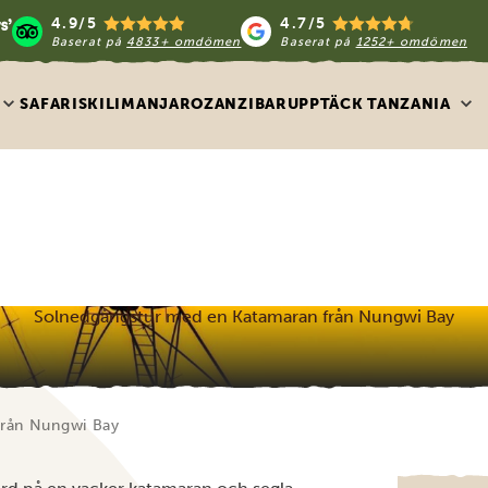
4.9/5
4.7/5
Baserat på
4833+ omdömen
Baserat på
1252+ omdömen
SAFARIS
KILIMANJARO
ZANZIBAR
UPPTÄCK TANZANIA
Solnedgångstur med en Katamaran från Nungwi Bay
från Nungwi Bay