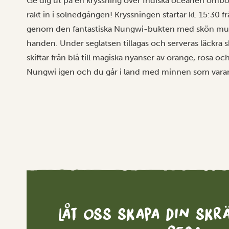
Ge dig ut på en kryssning över Indiska oceanen ombo
rakt in i solnedgången! Kryssningen startar kl. 15:30 
genom den fantastiska Nungwi-bukten med skön musik 
handen. Under seglatsen tillagas och serveras läckra
skiftar från blå till magiska nyanser av orange, rosa och 
Nungwi igen och du går i land med minnen som varar 
Låt oss skapa din sk