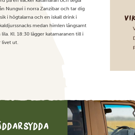
rd på en vacker katamaran och segla
från Nungwi i norra Zanzibar och tar dig
VI
i högtalarna och en iskall drink i
 skaldjurssnacks medan himlen långsamt
lila. Kl. 18:30 lägger katamaranen till i
livet ut.
räddarsydda