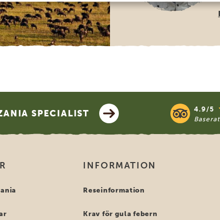
4.9/5
ANIA SPECIALIST
Basera
OR
INFORMATION
zania
Reseinformation
ar
Krav för gula febern