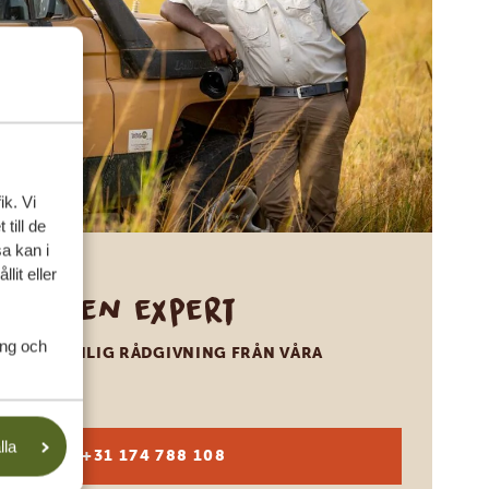
ik. Vi
till de
a kan i
lit eller
Ring en expert
ing och
FÅ PERSONLIG RÅDGIVNING FRÅN VÅRA
EXPERTER
lla
SV:
+31 174 788 108