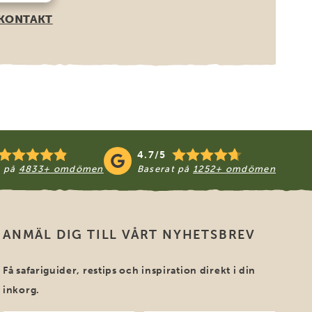
KONTAKT
4.7/5
t på
4833+ omdömen
Baserat på
1252+ omdömen
ANMÄL DIG TILL VÅRT NYHETSBREV
Få safariguider, restips och inspiration direkt i din
inkorg.