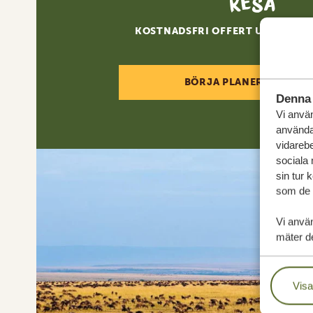
resa
KOSTNADSFRI OFFERT UTAN FÖR
BÖRJA PLANERA DIN RE
Denna 
Vi använ
användar
vidarebe
sociala
sin tur 
som de h
Vi anvä
mäter de
Visa