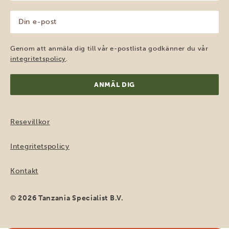
(Obligatoriskt)
Din
e-
post
(Obligatoriskt)
Genom att anmäla dig till vår e-postlista godkänner du vår
integritetspolicy
.
Resevillkor
Integritetspolicy
Kontakt
© 2026 Tanzania Specialist B.V.