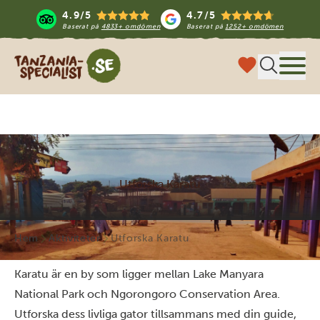
4.9/5
4.7/5
Baserat på
4833+ omdömen
Baserat på
1252+ omdömen
Tanzania Specialist
Meny
Utforska Karatu
Hem
Aktiviteter
Utforska Karatu
Karatu är en by som ligger mellan Lake Manyara
National Park och Ngorongoro Conservation Area.
Utforska dess livliga gator tillsammans med din guide,