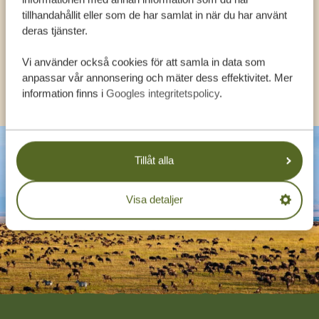
tillhandahållit eller som de har samlat in när du har använt
deras tjänster.
SV:
+31 174 788 108
Vi använder också cookies för att samla in data som
anpassar vår annonsering och mäter dess effektivitet. Mer
KONTAKT
information finns i
Googles integritetspolicy
.
Tillåt alla
Visa detaljer
Footer