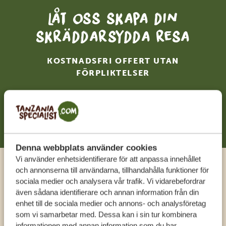
Låt oss skapa din
skräddarsydda resa
KOSTNADSFRI OFFERT UTAN
FÖRPLIKTELSER
BÖRJA PLANERA DIN RESA
Denna webbplats använder cookies
Vi använder enhetsidentifierare för att anpassa innehållet
och annonserna till användarna, tillhandahålla funktioner för
Ring en expert
sociala medier och analysera vår trafik. Vi vidarebefordrar
även sådana identifierare och annan information från din
enhet till de sociala medier och annons- och analysföretag
FÅ PERSONLIG RÅDGIVNING FRÅN VÅRA
som vi samarbetar med. Dessa kan i sin tur kombinera
EXPERTER
informationen med annan information som du har